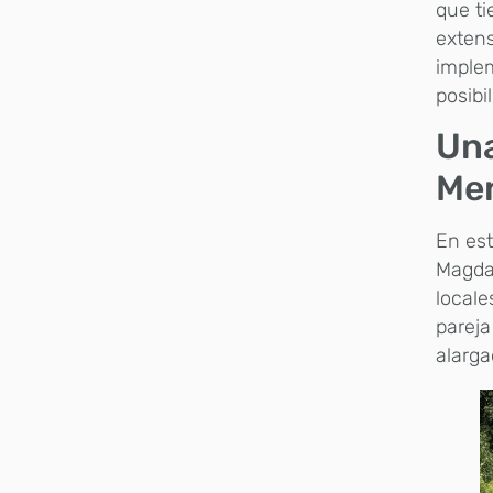
que ti
extens
implem
posibi
Una
Me
En es
Magdal
locale
pareja
alarga