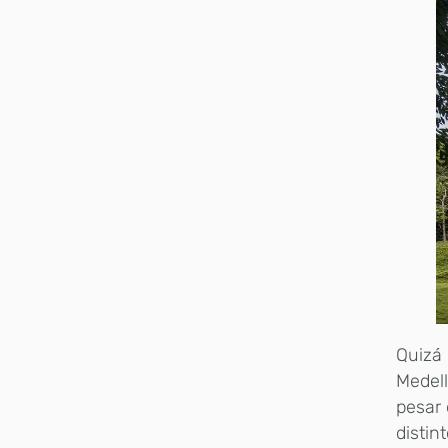
Quizá 
Medell
pesar 
distin