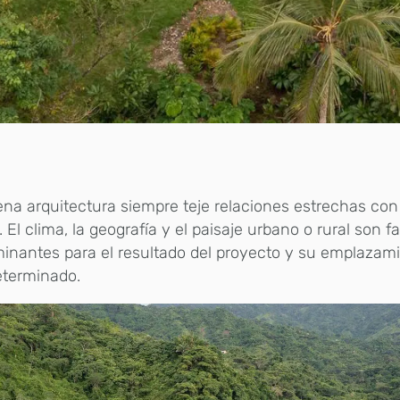
na arquitectura siempre teje relaciones estrechas con 
 El clima, la geografía y el paisaje urbano o rural son f
inantes para el resultado del proyecto y su emplazam
eterminado.