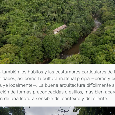
 también los hábitos y las costumbres particulares de 
dades, así como la cultura material propia —cómo y 
uye localmente—. La buena arquitectura difícilmente s
ción de formas preconcebidas o estilos, más bien apa
n de una lectura sensible del contexto y del cliente.