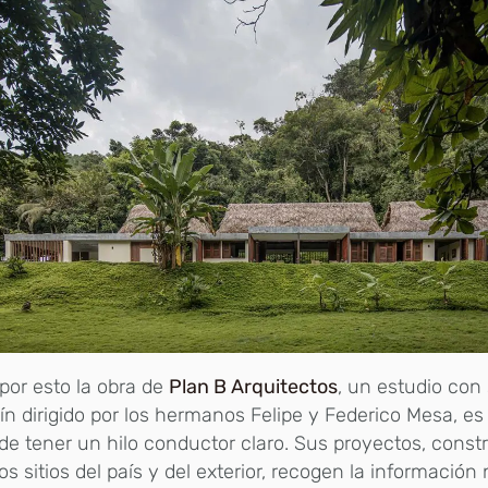
por esto la obra de
Plan B Arquitectos
, un estudio con
ín dirigido por los hermanos Felipe y Federico Mesa, es
de tener un hilo conductor claro. Sus proyectos, const
tos sitios del país y del exterior, recogen la información