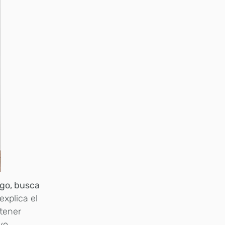
ngo, busca
 explica el
 tener
vo.