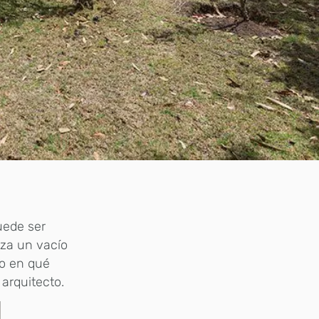
uede ser
niza un vacío
 o en qué
arquitecto.