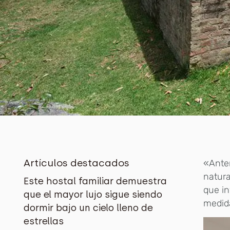
Artículos destacados
«A
nte
natura
Este hostal familiar demuestra
que in
que el mayor lujo sigue siendo
medida
dormir bajo un cielo lleno de
estrellas