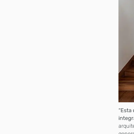
“Esta 
integr
arquit
gener