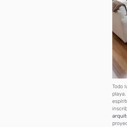
Todo l
playa.
espíri
inscri
arquit
proyec