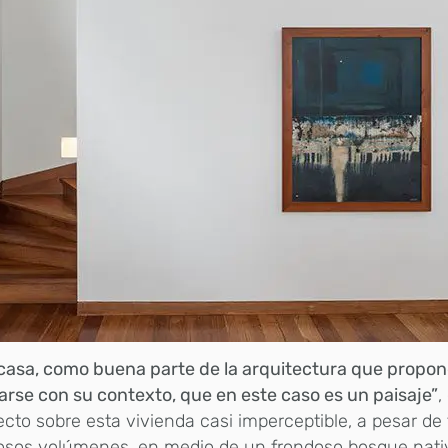
casa, como buena parte de la arquitectura que propo
arse con su contexto, que en este caso es un paisaje”
,
ecto sobre esta vivienda casi imperceptible, a pesar de
osos volúmenes, en medio de un frondoso bosque nati