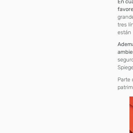
En cua
favor
grande
tres l
están 
Además
ambien
seguro
Spiege
Parte 
patrim