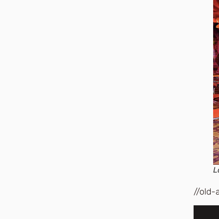
L
//old-