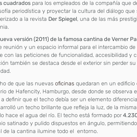
s cuadrados
para los empleados de la compañía que deb
osofía periodística y proyectar la cultura del diálogo qu
erizado a la revista
Der Spiegel
, una de las más prestig
nia.
ueva versión (2011) de la famosa cantina de Verner P
de reunión y un espacio informal para el intercambio d
 con las peticiones de funcionalidad, accesibilidad y c
ión también se destaca desde el exterior sin perder su
idad.
cho de que las nuevas
oficinas
quedaran en un edificio d
rio de Hafencity, Hamburgo, desde donde se observa el 
a definir que el techo debía ser un elemento diferencia
arrolló un techo brillante que refleja la luz, de la mis
o hace el agua del río. El techo está formado por
4.230
io satinado y pulido dispuestos en ángulo, permitiendo
l de la cantina ilumine todo el entorno.