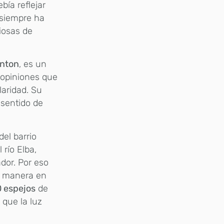
ía reflejar
e siempre ha
iosas de
anton
, es un
e opiniones que
laridad. Su
 sentido de
el barrio
río Elba,
dor. Por eso
ma manera en
 espejos
de
 que la luz