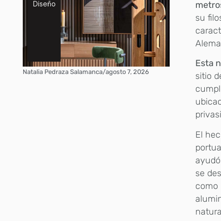
metro
Diseño
su fil
caract
Alema
Esta n
Natalia Pedraza Salamanca
/
agosto 7, 2026
sitio 
cumple
ubicac
privas
El he
portua
ayudó 
se des
como l
alumin
natura