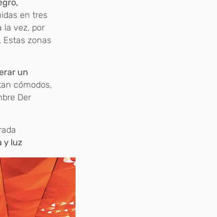
egro,
idas en tres
 la vez, por
o. Estas zonas
erar un
ntan cómodos,
mbre Der
erada
 y luz