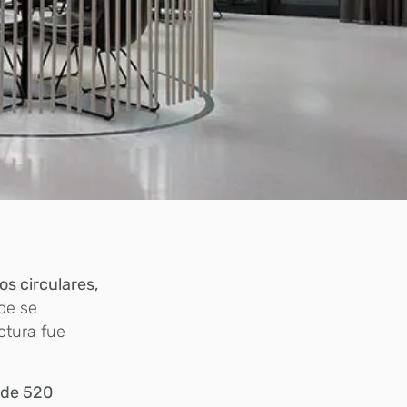
s circulares,
de se
ctura fue
 de 520