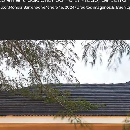
o en el tradicional barrio El Prado, de Barran
utor:
Mónica Barreneche
/
enero 16, 2024
/
Créditos imágenes:
El Buen O