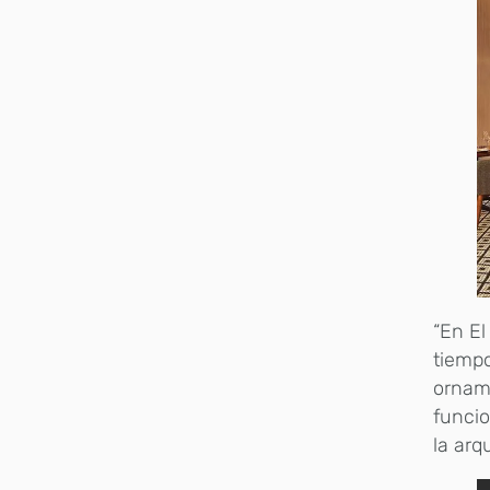
“En El
tiempo
orname
funci
la arq