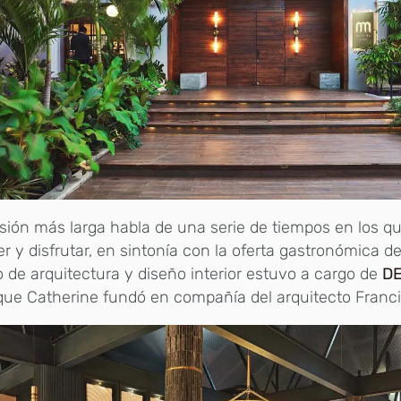
sión más larga habla de una serie de tiempos en los q
er y disfrutar, en sintonía con la oferta gastronómica de
o de arquitectura y diseño interior estuvo a cargo de
DE
que Catherine fundó en compañía del arquitecto Franci