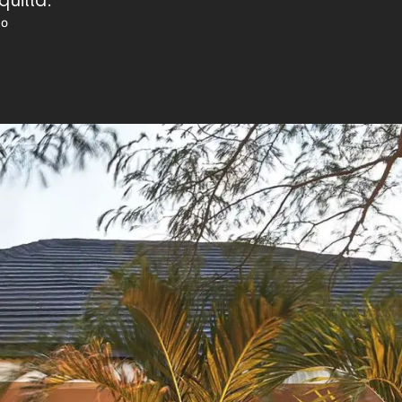
quilla.
jo