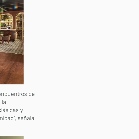
 encuentros de
 la
lásicas y
rnidad”, señala