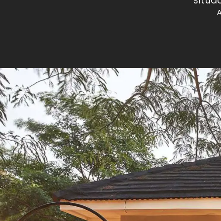
situad
A