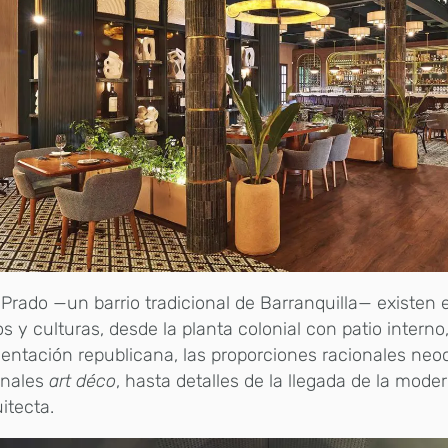
 Prado —un barrio tradicional de Barranquilla— existen
s y culturas, desde la planta colonial con patio interno,
ntación republicana, las proporciones racionales neoc
onales
art déco
, hasta detalles de la llegada de la mode
uitecta.