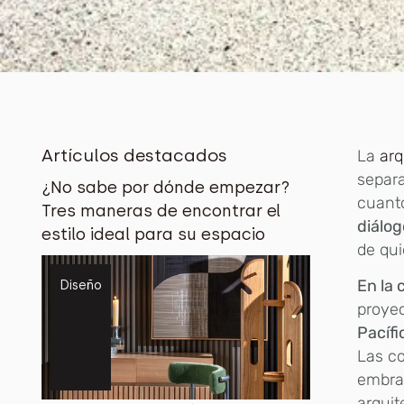
Artículos destacados
La
arq
separa
¿No sabe por dónde empezar?
cuanto
Tres maneras de encontrar el
diálog
estilo ideal para su espacio
de qui
En la 
Diseño
proye
Pacífi
Las co
embrav
arqui