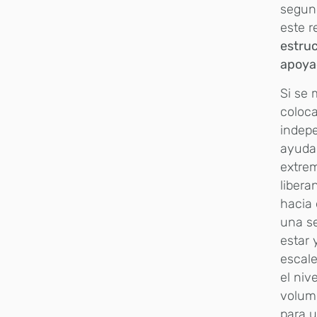
segund
este 
estruc
apoyad
Si se 
coloc
indepe
ayuda 
extrem
libera
hacia 
una se
estar 
escale
el niv
volume
para u