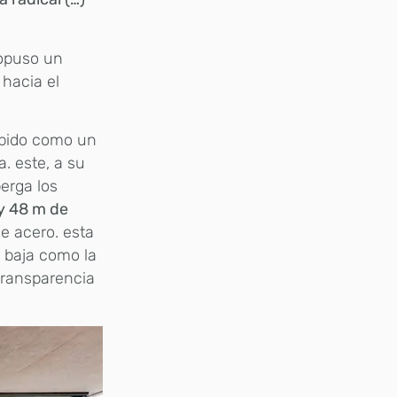
ropuso un
 hacia el
bido como un
. este, a su
erga los
 y 48 m de
de acero. esta
a baja como la
 transparencia