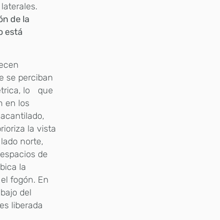
laterales.
n de la
o está
ecen
e se perciban
étrica, lo que
n en los
acantilado,
ioriza la vista
 lado norte,
 espacios de
bica la
 el fogón. En
ebajo del
es liberada