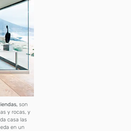
viendas,
son
as y rocas, y
ada casa las
queda en un