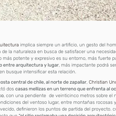
uitectura
implica siempre un artificio, un gesto del ho
 de la naturaleza en busca de satisfacer una necesida
 más potente y expresivo es su entorno, más fuerte p
o entre arquitectura y lugar
, más impactante podrá ser
en busque intensificar esta relación.
costa central de chile, al norte de zapallar
,
Christian Un
ctó dos
casas mellizas en un terreno que enfrenta al o
co
, con una pendiente de veinticinco metros sobre el n
ndiciones del ventoso lugar, entre montañas rocosas 
ecido, definieron los puntos de partida del proyecto. c
tecto que
“el sitio reclamaba una decisión arquitectónic