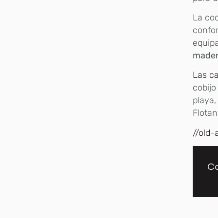
La coc
confor
equip
mader
Las ca
cobijo
playa,
Flotan
//old-
Co