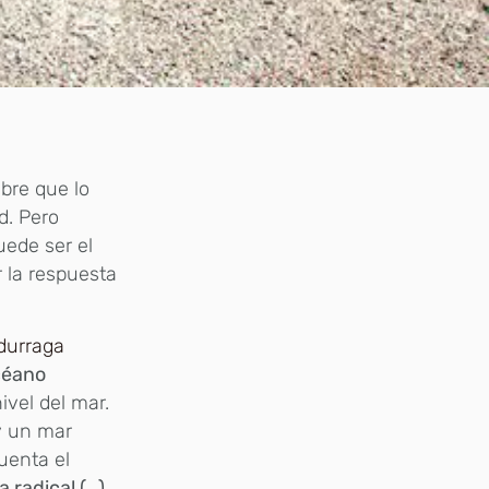
mbre que lo
d. Pero
uede ser el
 la respuesta
durraga
céano
ivel del mar.
y un mar
uenta el
a radical (…)