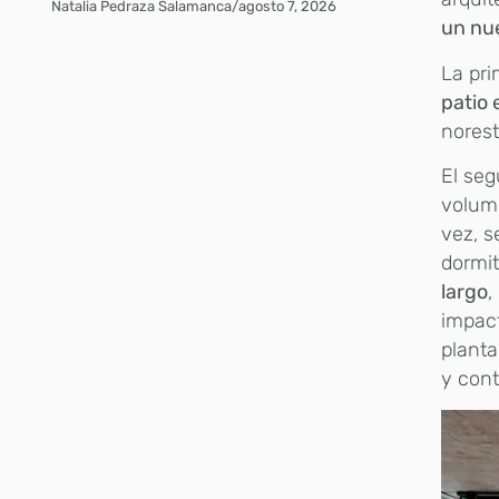
Natalia Pedraza Salamanca
/
agosto 7, 2026
un nue
La pri
patio
norest
El se
volume
vez, s
dormit
largo
,
impact
planta
y cont