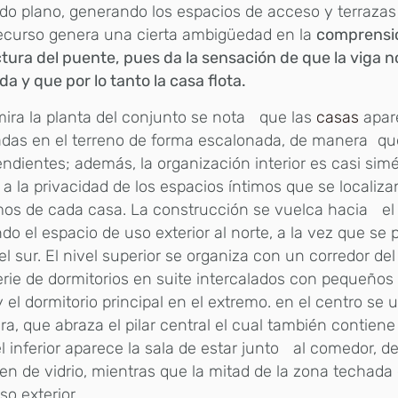
o plano, generando los espacios de acceso y terrazas 
recurso genera una cierta ambigüedad en la
comprensió
tura del puente,
pues da la sensación de que la viga n
a y que por lo tanto la casa flota.
mira la planta del conjunto se nota que las
casas
apar
adas en el terreno de forma escalonada, de manera qu
ndientes; además, la organización interior es casi sim
a la privacidad de los espacios íntimos que se localiza
os de cada casa. La construcción se vuelca hacia el 
ndo el espacio de uso exterior al norte, a la vez que se pr
el sur. El nivel superior se organiza con un corredor del
rie de dormitorios en suite intercalados con pequeños
y el dormitorio principal en el extremo. en el centro se u
ra, que abraza el pilar central el cual también contiene
el inferior aparece la sala de estar junto al comedor, d
n de vidrio, mientras que la mitad de la zona techada 
so exterior.