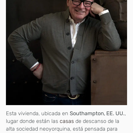
Esta vivienda, ubicada en
Southampton, EE. UU.
,
lugar donde están las
casas
de descanso de la
alta sociedad neoyorquina, está pensada para