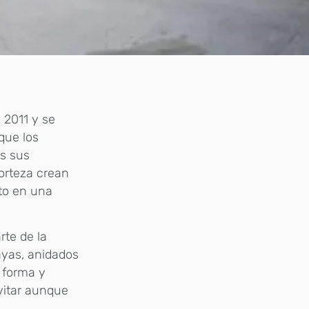
o 2011 y se
que los
as sus
corteza crean
to en una
rte de la
ayas, anidados
u forma y
evitar aunque