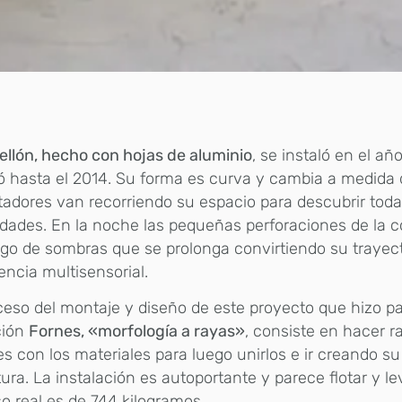
ellón, hecho con hojas de aluminio
, se instaló en el añ
ó hasta el 2014. Su forma es curva y cambia a medida 
adores van recorriendo su espacio para descubrir tod
idades. En la noche las pequeñas perforaciones de la 
go de sombras que se prolonga convirtiendo su trayec
encia multisensorial.
ceso del montaje y diseño de este proyecto que hizo pa
ción
Fornes, «morfología a rayas»
, consiste en hacer r
es con los materiales para luego unirlos e ir creando s
ura. La instalación es autoportante y parece flotar y l
o real es de 744 kilogramos.