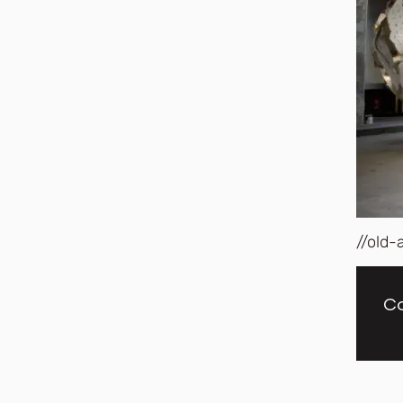
//old-
Co