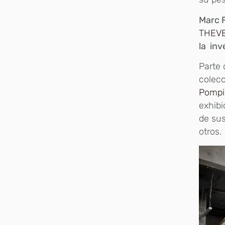
Marc 
THEV
la inv
Parte 
colec
Pompi
exhibi
de su
otros.