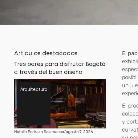
Artículos destacados
El pab
exhibi
Tres bares para disfrutar Bogotá
espect
a través del buen diseño
posibl
un jue
Arquitectura
experi
El pro
colec
y cort
curvat
Natalia Pedraza Salamanca
/
agosto 7, 2026
su pes