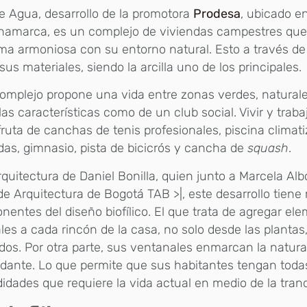
e Agua, desarrollo de la promotora
Prodesa
, ubicado e
namarca, es un complejo de viviendas campestres que
ma armoniosa con su entorno natural. Esto a través d
us materiales, siendo la arcilla uno de los principales.
omplejo propone una vida entre zonas verdes, naturale
las características como de un club social. Vivir y traba
fruta de canchas de tenis profesionales, piscina climat
s, gimnasio, pista de bicicrós y cancha de
squash
.
quitectura de Daniel Bonilla, quien junto a Marcela Alb
 de Arquitectura de Bogotá TAB >|, este desarrollo tien
entes del diseño biofílico. El que trata de agregar el
les a cada rincón de la casa, no solo desde las plantas,
os. Por otra parte, sus ventanales enmarcan la natura
dante. Lo que permite que sus habitantes tengan toda
dades que requiere la vida actual en medio de la tranq