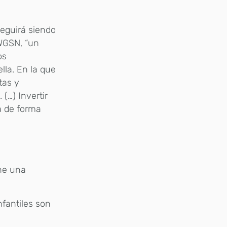
seguirá siendo
WGSN, “un
os
lla. En la que
tas y
 (…) Invertir
za de forma
one una
nfantiles son