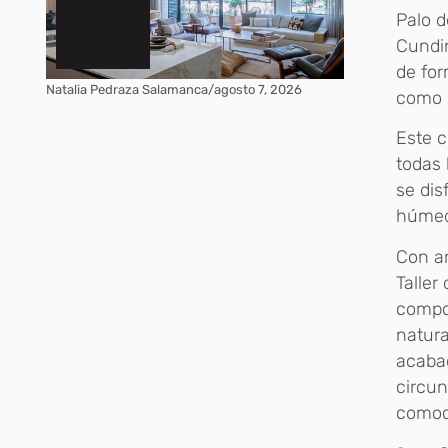
Palo d
Cundi
de for
Natalia Pedraza Salamanca
/
agosto 7, 2026
como s
Este c
todas 
se dis
húmeda
Con ar
Taller
compon
natura
acabad
circun
comodi