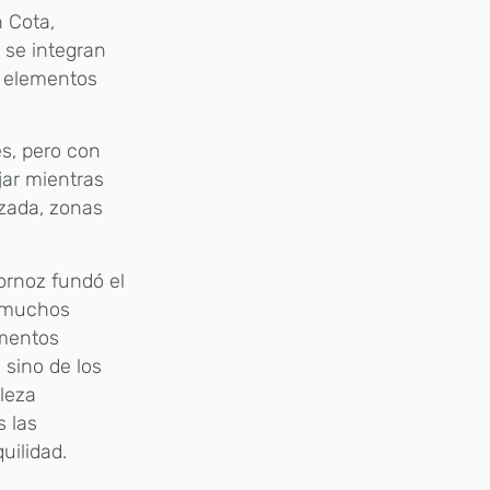
n Cota,
 se integran
e elementos
s, pero con
jar mientras
izada, zonas
ornoz fundó el
e muchos
ementos
 sino de los
leza
s las
uilidad.