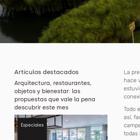
Artículos destacados
La pr
hace v
Arquitectura, restaurantes,
estuvi
objetos y bienestar: las
conexi
propuestas que vale la pena
descubrir este mes
Todo e
así, f
campes
Especiales
todas