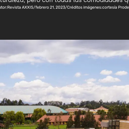
aturaleza, pero con todas las comodidades qu
tor:
Revista AXXIS
/
febrero 21, 2023
/
Créditos imágenes:
cortesía Prod