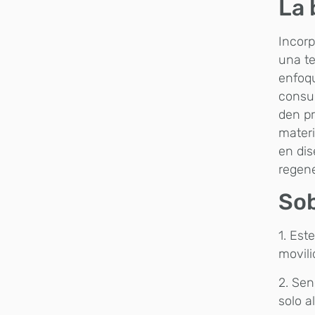
La 
Incorp
una te
enfoqu
consum
den pr
materi
en dis
regene
Sob
1. Est
movil
2. Sen
solo a