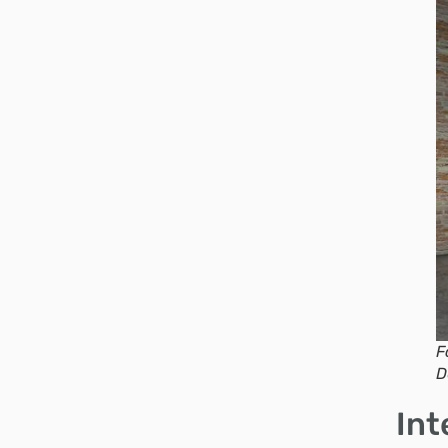
F
D
Int