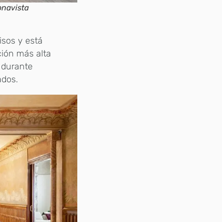
onavista
isos y está
ción más alta
 durante
ados.