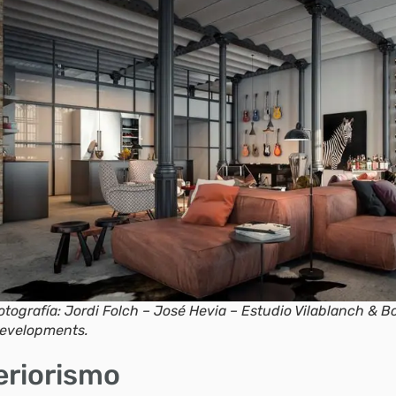
otografía: Jordi Folch – José Hevia – Estudio Vilablanch & B
evelopments.
eriorismo