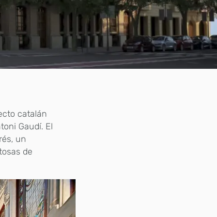
ecto catalán
oni Gaudí. El
rés, un
tosas de