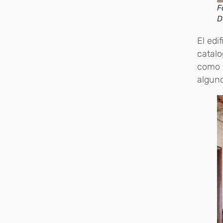
F
D
El edi
catalo
como p
alguno