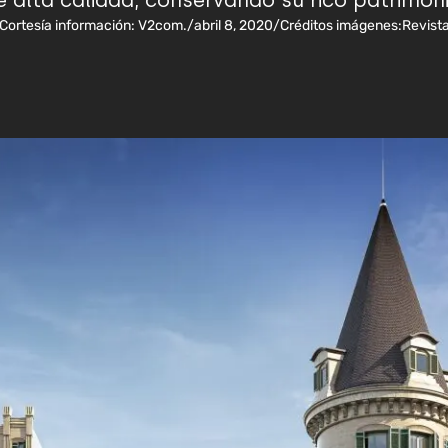
alta calidad, conservando su rico patrimoni
Cortesía información: V2com.
/
abril 8, 2020
/
Créditos imágenes:
Revist