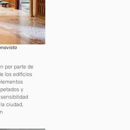
onavista
n por parte de
 los edificios
 elementos
spetados y
 sensibilidad
 la ciudad,
ón