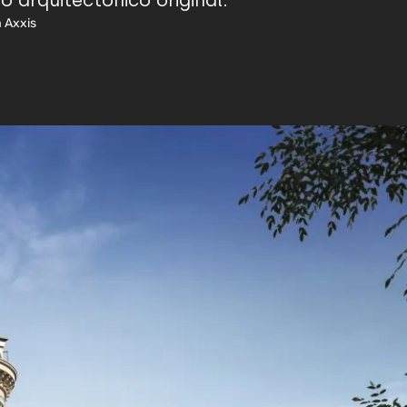
o arquitectónico original.
a Axxis