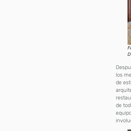
F
D
Despué
los me
de est
arquit
restau
de tod
equipo
involu