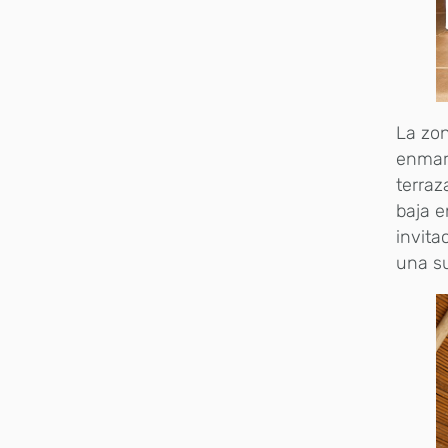
La zon
enmarc
terraz
baja e
invita
una su