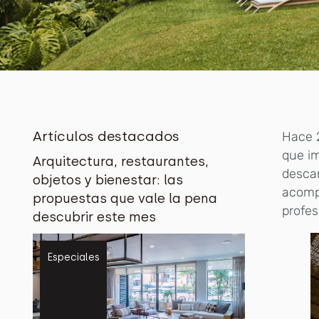
Artículos destacados
Hace 2
que im
Arquitectura, restaurantes,
descan
objetos y bienestar: las
acomp
propuestas que vale la pena
profes
descubrir este mes
Especiales