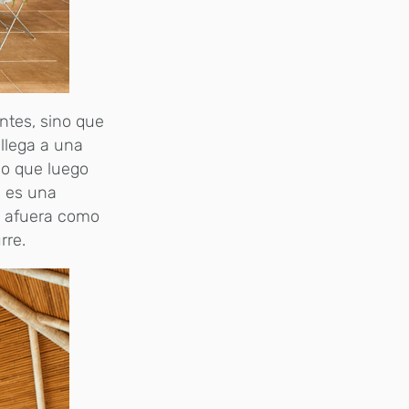
antes, sino que
llega a una
no que luego
a es una
el afuera como
rre.