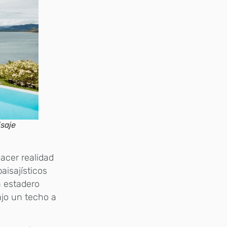
isaje
acer realidad
aisajísticos
n estadero
ajo un techo a