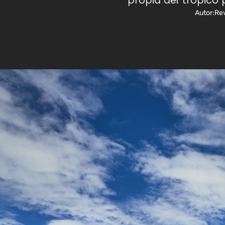
propia del trópic
Autor:
Rev