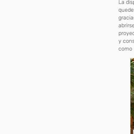
La dis
quede 
gracia
abrirs
proye
y cons
como u