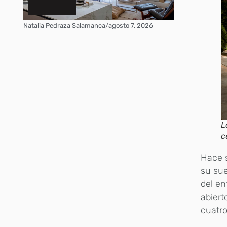
Natalia Pedraza Salamanca
/
agosto 7, 2026
L
c
Hace s
su sue
del en
abiert
cuatro