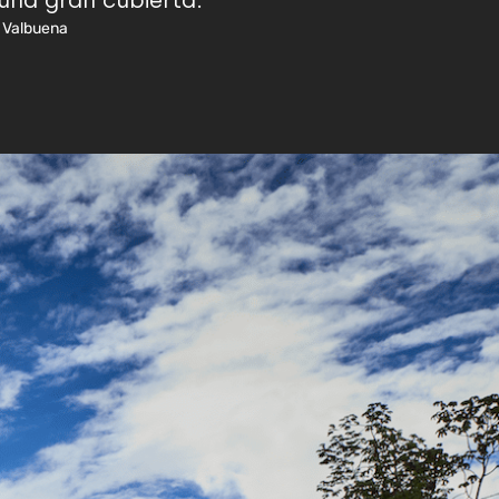
 una gran cubierta.
s Valbuena