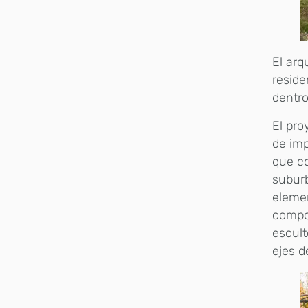
El arq
reside
dentro
El pro
de imp
que co
suburb
elemen
compo
escult
ejes d