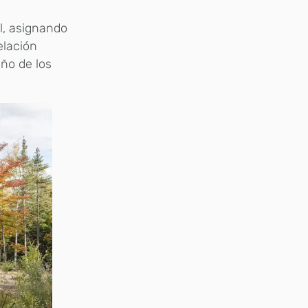
l, asignando
elación
eño de los