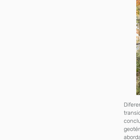
Difer
transi
conclu
geotér
aborda