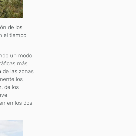
ión de los
n el tiempo
rando un modo
ráficas más
a de las zonas
lmente los
, de los
eve
ten en los dos