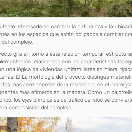
uitecto interesado en cambiar la naturaleza y la ubicac
ntes en los espacios que están obligados a cambiar co
 del complejo.
yecto gira en torno a esta relación temporal, estructu
lementación relacionado con las características topog
n una lógica de viviendas unifamiliares en hilera, típic
anas. El La morfología del proyecto distingue materia
tos más permanentes de la residencia, en el hormigón
nentes más efímeros en la madera. Como un bajorreli
órico, los ejes principales de tráfico del sitio se convier
e la composición del complejo.