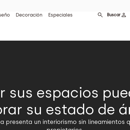
seño
Decoración
Especiales
Buscar
r sus espacios pue
rar su estado de 
da presenta un interiorismo sin lineamientos q