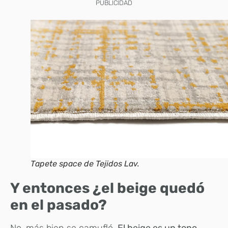
PUBLICIDAD
Tapete space de Tejidos Lav.
Y entonces ¿el beige quedó
en el pasado?
No, más bien se camufló.
El beige es un tono