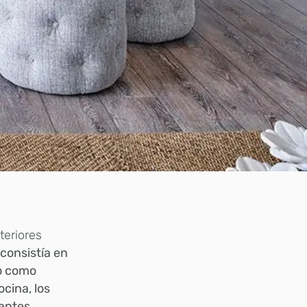
teriores
 consistía en
lo como
ocina, los
antes.