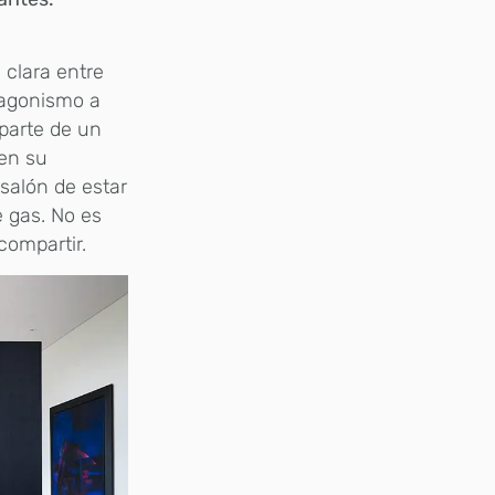
 clara entre
tagonismo a
aparte de un
en su
 salón de estar
e gas. No es
compartir.