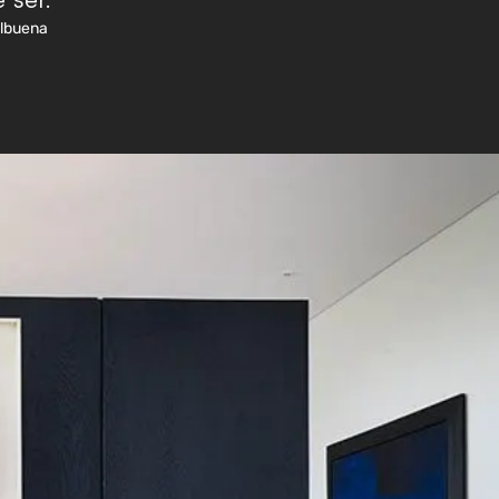
 ser.
albuena