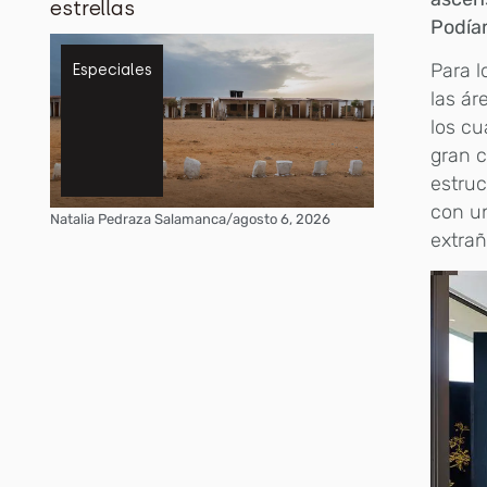
estrellas
Podíam
Para l
Especiales
las á
los cu
gran 
estruc
con un
Natalia Pedraza Salamanca
/
agosto 6, 2026
extrañ