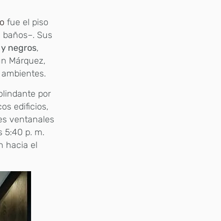
mo
fue el piso
s baños–. Sus
s y negros
,
ún Márquez,
 ambientes.
olindante por
os edificios,
des ventanales
s 5:40 p. m.
 hacia el