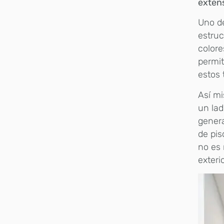
extens
Uno de
estruc
colore
permit
estos 
Así mi
un lad
genera
de pis
no es 
exterio