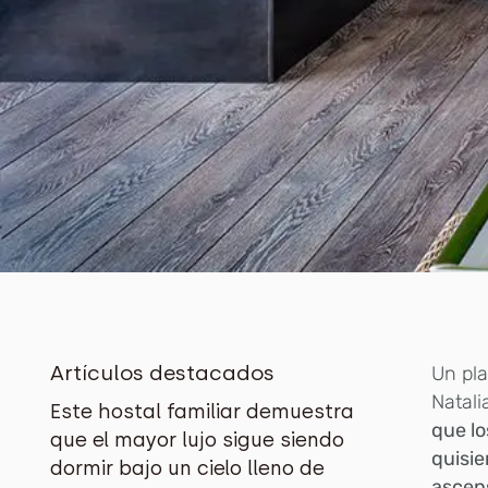
Artículos destacados
U
n pl
Natali
Este hostal familiar demuestra
que lo
que el mayor lujo sigue siendo
quisie
dormir bajo un cielo lleno de
ascens