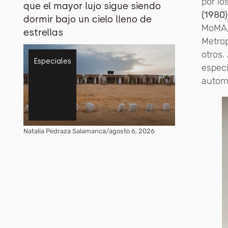
por lo
que el mayor lujo sigue siendo
(1980)
dormir bajo un cielo lleno de
MoMA, 
estrellas
Metrop
otros.
Especiales
espec
autom
Natalia Pedraza Salamanca
/
agosto 6, 2026