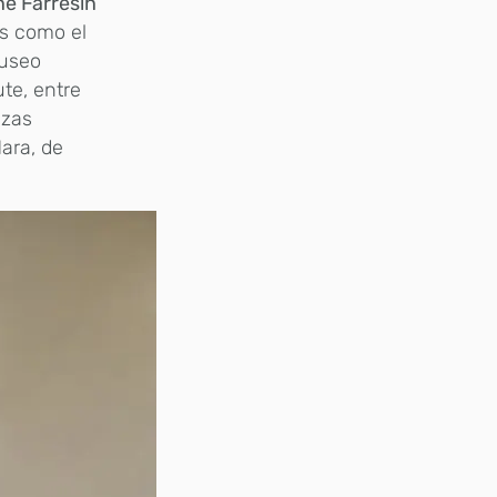
ne Farresin
s como el
Museo
ute, entre
ezas
ara, de