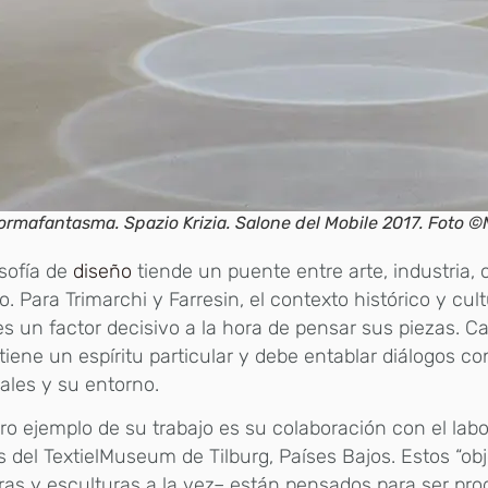
ormafantasma. Spazio Krizia. Salone del Mobile 2017. Foto ©
osofía de
diseño
tiende un puente entre arte, industria, 
o. Para Trimarchi y Farresin, el contexto histórico y cul
es un factor decisivo a la hora de pensar sus piezas. C
tiene un espíritu particular y debe entablar diálogos co
ales y su entorno.
ro ejemplo de su trabajo es su colaboración con el labo
es del TextielMuseum de Tilburg, Países Bajos. Estos “ob
as y esculturas a la vez– están pensados para ser pr