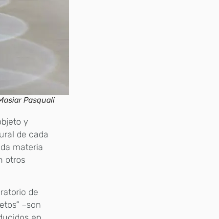
Masiar Pasquali
objeto y
tural de cada
ada materia
n otros
ratorio de
jetos” –son
oducidos en