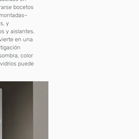
erarse bocetos
e montadas–
s, y
s y aislantes.
nvierte en una
stigación
 sombra, color
 vidrios puede