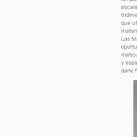
escala
tridim
que ut
materi
Las ti
oportu
meticu
y espa
darle 