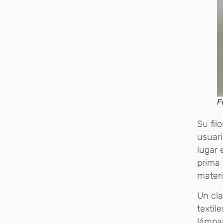
F
Su fil
usuari
lugar 
prima 
materi
Un cla
textil
lámpar