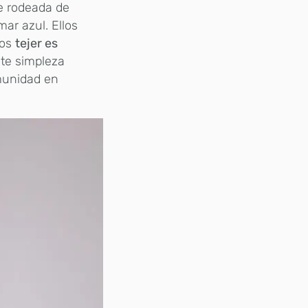
ve rodeada de
mar azul. Ellos
los
tejer es
te simpleza
munidad en