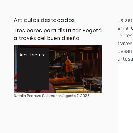
Artículos destacados
La ser
en el
Tres bares para disfrutar Bogotá
repres
a través del buen diseño
través
desarr
Arquitectura
artesa
Natalia Pedraza Salamanca
/
agosto 7, 2026