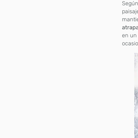
Segú
paisaj
manti
atrapa
en un 
ocasio