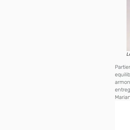
L
Partie
equili
armon
entreg
Marian