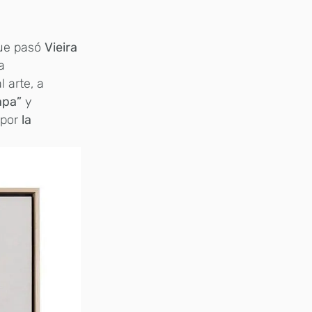
ue pasó
Vieira
a
l arte, a
apa”
y
 por
la