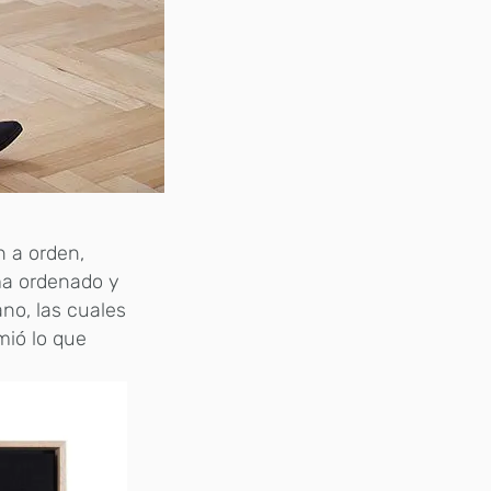
n a orden,
ema ordenado y
ano, las cuales
mió lo que