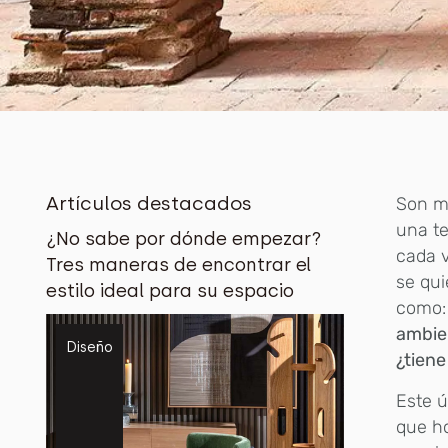
Artículos destacados
S
on m
una t
¿No sabe por dónde empezar?
cada v
Tres maneras de encontrar el
se qui
estilo ideal para su espacio
como
ambie
Diseño
¿tiene
Este ú
que ho