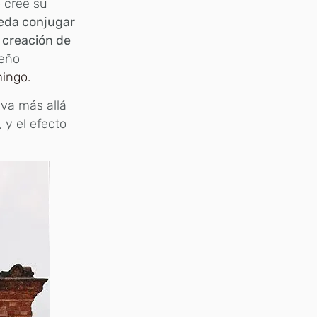
o cree su
eda conjugar
a creación de
seño
mingo.
 va más allá
 y el efecto