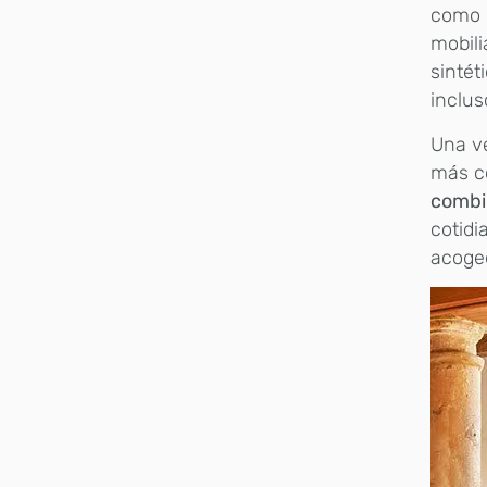
como e
mobili
sintét
inclus
Una ve
más co
combi
cotidi
acoged