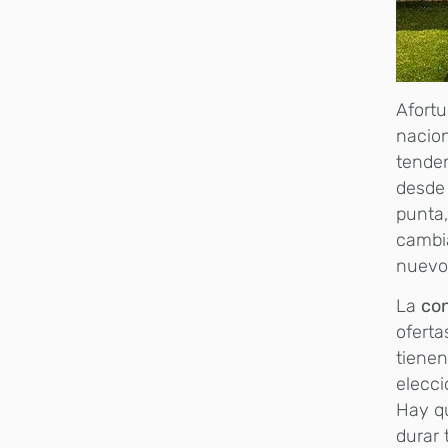
Afort
nacion
tenden
desde 
punta,
cambi
nuevo
La
con
oferta
tienen
elecci
Hay q
durar 