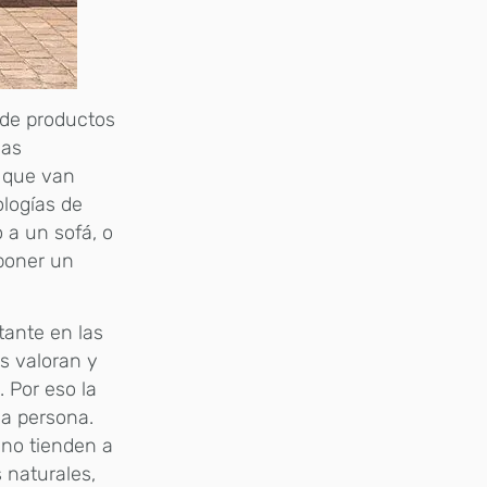
 de productos
mas
, que van
logías de
 a un sofá, o
 poner un
ante en las
s valoran y
 Por eso la
da persona.
no tienden a
s naturales,