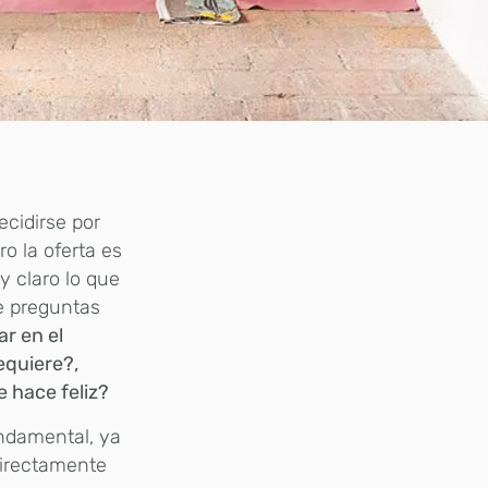
ecidirse por
o la oferta es
 claro lo que
se preguntas
ar en el
equiere?,
 hace feliz?
undamental, ya
directamente