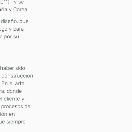
2011)– y se
aña y Corea.
 diseño, que
logo y para
o por su
 haber sido
la construcción
En el arte
ra, donde
l cliente y
s procesos de
sión en
que siempre