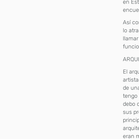
en Est
encuen
Así co
lo atr
llamar
funcio
ARQU
El arq
artist
de una
tengo 
debo c
sus pr
princi
arquit
eran m