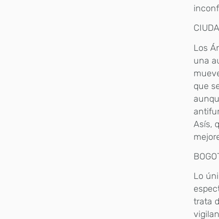
inconf
CIUDA
Los Án
una au
mueve
que s
aunqu
antifu
Asís, 
mejore
BOGO
Lo ún
espect
trata 
vigila