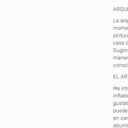
ARQUI
La arq
moment
pintur
caso d
Sugimo
manera
consci
EL AR
Me int
inflab
gustab
puede 
en cam
aburri