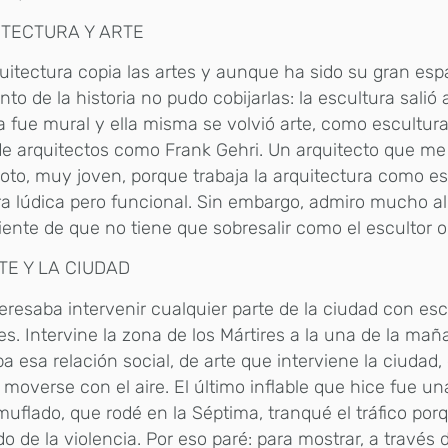
TECTURA Y ARTE
uitectura copia las artes y aunque ha sido su gran esp
o de la historia no pudo cobijarlas: la escultura salió a 
a fue mural y ella misma se volvió arte, como escultura
e arquitectos como Frank Gehri. Un arquitecto que me
to, muy joven, porque trabaja la arquitectura como es
 lúdica pero funcional. Sin embargo, admiro mucho al
ente de que no tiene que sobresalir como el escultor o 
TE Y LA CIUDAD
eresaba intervenir cualquier parte de la ciudad con esc
les. Intervine la zona de los Mártires a la una de la ma
a esa relación social, de arte que interviene la ciudad,
moverse con el aire. El último inflable que hice fue un
uflado, que rodé en la Séptima, tranqué el tráfico por
do de la violencia. Por eso paré: para mostrar, a través d