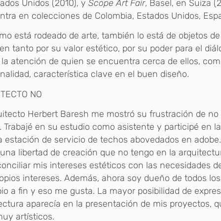
ados Unidos (2010), y
Scope Art Fair
, Basel, en Suiza (
tra en colecciones de Colombia, Estados Unidos, Esp
mo está rodeado de arte, también lo está de objetos de
aen tanto por su valor estético, por su poder para el diá
 la atención de quien se encuentra cerca de ellos, com
nalidad, característica clave en el buen diseño.
ITECTO NO
uitecto Herbert Baresh me mostró su frustración de no
a. Trabajé en su estudio como asistente y participé en 
 estación de servicio de techos abovedados en adobe. 
una libertad de creación que no tengo en la arquitectu
onciliar mis intereses estéticos con las necesidades de
opios intereses. Además, ahora soy dueño de todos lo
pio a fin y eso me gusta. La mayor posibilidad de expre
ectura aparecía en la presentación de mis proyectos, 
uy artísticos.