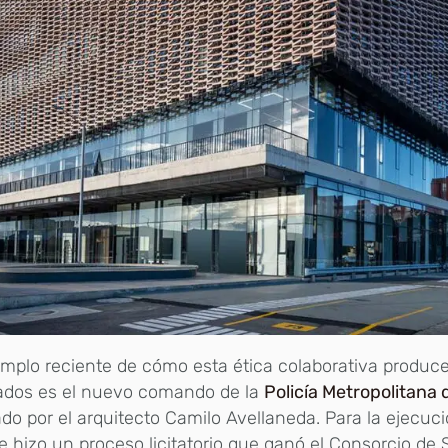
mplo reciente de cómo esta ética colaborativa produc
tados es el nuevo comando de la
Policía Metropolitana
do por el arquitecto Camilo Avellaneda. Para la ejecuc
e hizo un proceso licitatorio que ganó el Consorcio de