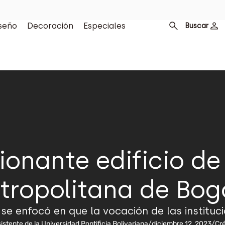
seño
Decoración
Especiales
Buscar
ionante edificio de 
tropolitana de Bog
 se enfocó en que la vocación de las instituc
istente de la Universidad Pontificia Bolivariana
/
diciembre 12, 2023
/
Cré