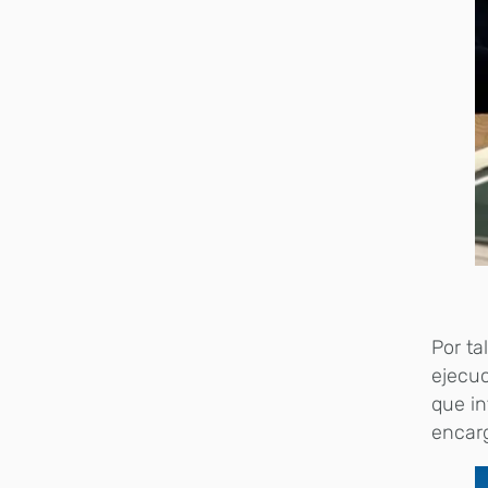
Por ta
ejecuc
que in
encarg