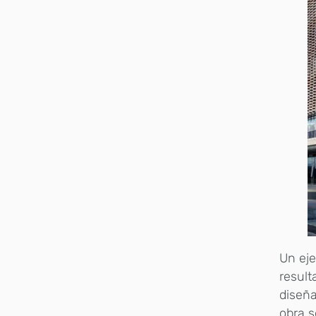
Un eje
resul
diseña
obra s