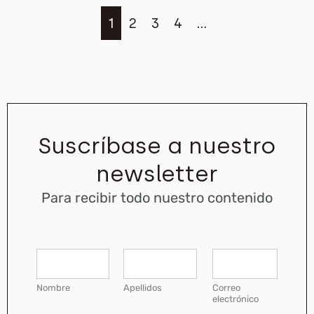
1
2
3
4
…
Suscríbase a nuestro
newsletter
Para recibir todo nuestro contenido
C
N
o
o
r
m
Nombre
Apellidos
Correo
r
b
electrónico
e
r
o
e