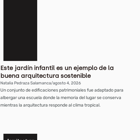
Un conjunto de
ra
viviendas al confort
de una casa
unifamiliar en Francia
Natalia Pedraza Salamanca
/
agosto 3, 2026
Este jardín infantil es un ejemplo de la
¿Lo ha visitado? El
ra
buena arquitectura sostenible
resort en el Choco,
Natalia Pedraza Salamanca
/
agosto 4, 2026
una experiencia
Un conjunto de edificaciones patrimoniales fue adaptado para
sostenible inmersa en
albergar una escuela donde la memoria del lugar se conserva
el mar y la selva
mientras la arquitectura responde al clima tropical.
Natalia Pedraza Salamanca
/
julio 31, 2026