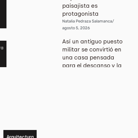
paisajista es
protagonista
Natalia Pedraza Salamanca
/
agosto 5, 2026
Así un antiguo puesto
ra
militar se convirtió en
una casa pensada
para el descanso y la
contemplación
Natalia Pedraza Salamanca
/
agosto 4, 2026
Este jardín infantil es
ra
un ejemplo de la
buena arquitectura
sostenible
Natalia Pedraza Salamanca
/
Arquitectura