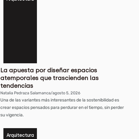
agosto 4, 2026
El lujoso complejo que
ra
redefine el turismo
sostenible en Arabia
Saudita
Natalia Pedraza Salamanca
/
agosto 3, 2026
La apuesta por diseñar espacios
¿Vivir sin aire
atemporales que trascienden las
ra
acondicionado?
tendencias
Descubra esta
Natalia Pedraza Salamanca
/
agosto 5, 2026
vivienda en Risaralda
Una de las variantes más interesantes de la sostenibilidad es
diseñada con
crear espacios pensados para perdurar en el tiempo, sin perder
inteligencia
su vigencia.
bioclimática
Natalia Pedraza Salamanca
/
Arquitectura
agosto 3, 2026