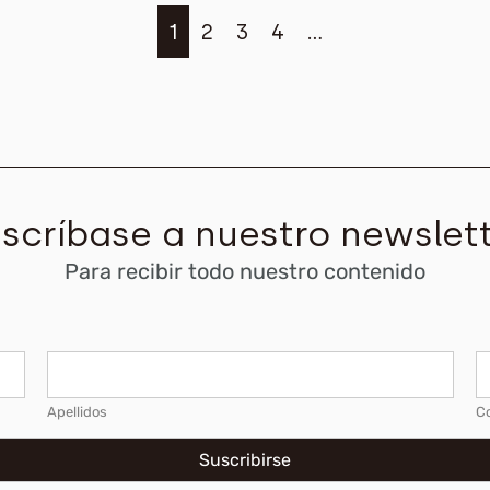
1
2
3
4
…
scríbase a nuestro newslet
Para recibir todo nuestro contenido
C
o
r
Apellidos
Co
r
e
o
Suscribirse
e
l