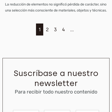
La reducción de elementos no significó pérdida de carácter, sino
una selección más consciente de materiales, objetos y técnicas.
1
2
3
4
…
Suscríbase a nuestro
newsletter
Para recibir todo nuestro contenido
C
N