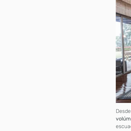
Desde 
volúm
escuad