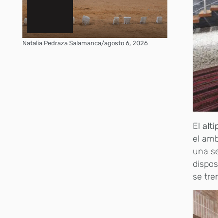
Natalia Pedraza Salamanca
/
agosto 6, 2026
El
alt
el amb
una se
dispos
se tre