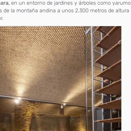
ara,
en un entorno de jardines y árboles como yarumo
s de la montaña andina a unos 2.300 metros de altura s
r.