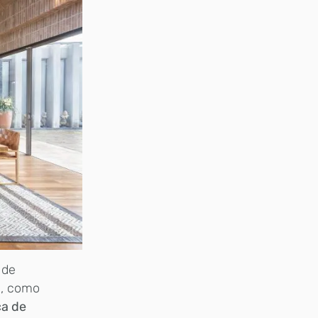
 de
e, como
ca de