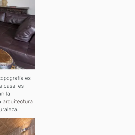
opografía es
a casa, es
an la
la
arquitectura
uraleza.