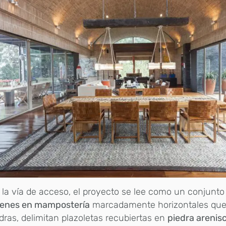
la vía de acceso, el proyecto se lee como un conjunto
enes en mampostería
marcadamente horizontales qu
ras, delimitan plazoletas recubiertas en
piedra arenis