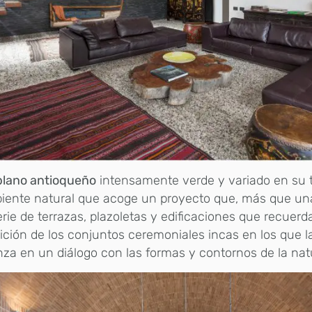
iplano antioqueño
intensamente verde y variado en su t
iente natural que acoge un proyecto que, más que un
rie de terrazas, plazoletas y edificaciones que recuerd
ición de los conjuntos ceremoniales incas en los que 
nza en un diálogo con las formas y contornos de la nat