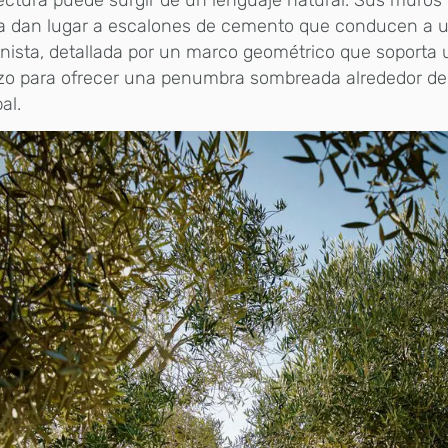
ra dan lugar a escalones de cemento que conducen a u
ista, detallada por un marco geométrico que soporta 
izo para ofrecer una penumbra sombreada alrededor d
al.