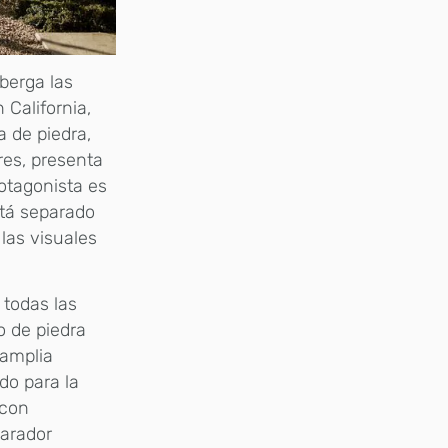
berga las
 California,
 de piedra,
res, presenta
rotagonista es
stá separado
las visuales
 todas las
o de piedra
 amplia
ndo para la
 con
parador