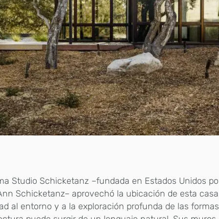
rma Studio Schicketanz –fundada en Estados Unidos por
nn Schicketanz– aprovechó la ubicación de esta casa
dad al entorno y a la exploración profunda de las forma
ectura puede surgir de un lenguaje natural. Sus muros