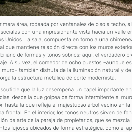
rimera área, rodeada por ventanales de piso a techo, al
sociales con una impresionante vista hacia un valle en
s Unidos. La sala, compuesta en torno a una chimenea
al que mantiene relación directa con los muros exterio
iliario de formas y tonos sobrios; aquí, el verdadero p
saje. A su vez, el comedor de ocho puestos –aunque e
 muro– también disfruta de la iluminación natural y de 
orga la estructura metálica de corte modernista.
iscutible que la luz desempeña un papel importante en
cias, desde la que golpea de forma intermitente el mur
or, hasta la que refleja el majestuoso árbol vecino en la
a frontal. En el interior, los tonos neutros sirven de fo
ión de arte de la pareja de propietarios, que se mezcla
tos lujosos ubicados de forma estratégica, como el a