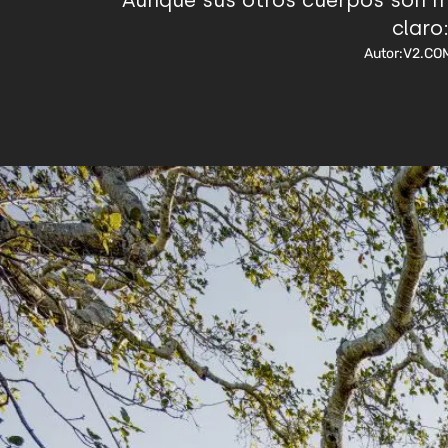
Aunque sus otros cuerpos son má
claro
Autor:
V2.CO