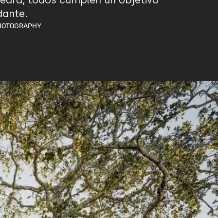
iedra, todos cumplen un objetivo
dante.
PHOTOGRAPHY