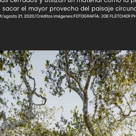
s cerrados y utilizan un material como la p
: sacar el mayor provecho del paisaje circun
M
/
agosto 21, 2020
/
Créditos imágenes:
FOTOGRAFÍA: JOE FLETCHER 