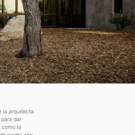
 la arquitecta
 para dar
s como la
 de piedra con