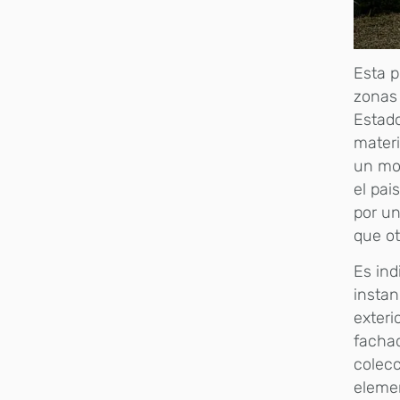
Esta p
zonas 
Estado
materi
un mob
el pai
por un
que ot
Es ind
instan
exteri
fachad
colecc
elemen