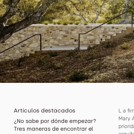
Artículos destacados
L a fi
Mary A
¿No sabe por dónde empezar?
priori
Tres maneras de encontrar el
arquit