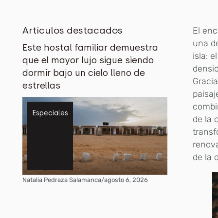
Artículos destacados
El enc
una de
Este hostal familiar demuestra
isla: 
que el mayor lujo sigue siendo
densid
dormir bajo un cielo lleno de
Gracia
estrellas
paisaj
combin
Especiales
de la 
transf
renova
de la 
Natalia Pedraza Salamanca
/
agosto 6, 2026