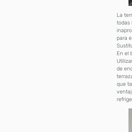
La ter
todas 
inapr
para e
Sustit
En el 
Utiliz
de enc
terraz
que ta
ventaj
refrig