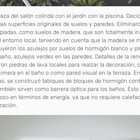
raza del salón colinda con el jardín con la piscina. Dec
las superficies originales de suelos y paredes. Eliminar
opiadas, como suelos de madera, que son totalmente 
l entorno local, teniendo en cuenta que la madera se m
uyeron los azulejos por suelos de hormigón blanco y pi
baño, azulejos verdes en las paredes. Detalles de la re
aron piedras de lava locales para realzar la decoración,
imera en el baño o como pared visual en la terraza. 
as, se construyó tabiques de bloques de hormigón cont
mbién sirven como barrera óptica para los baños. Est
oso en términos de energía, ya que no requiere calefac
eración.