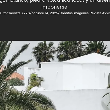
ón blanco, piedra volcánica local y un diseñ
imponerse.
Autor:
Revista Axxis
/
octubre 14, 2025
/
Créditos imágenes:
Revista Axxi