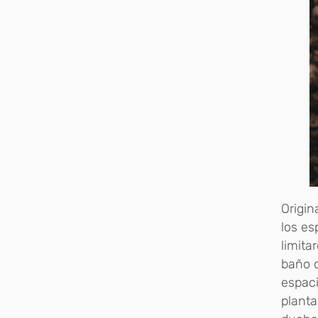
Origin
los es
limita
baño c
espaci
planta