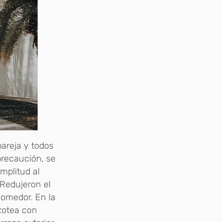
pareja y todos
precaución, se
mplitud al
 Redujeron el
comedor. En la
azotea con