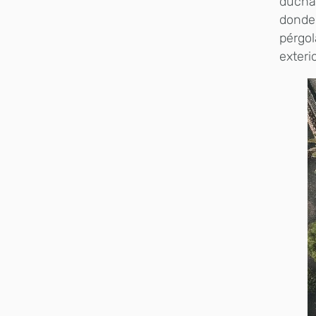
ducha 
donde
pérgol
exterio