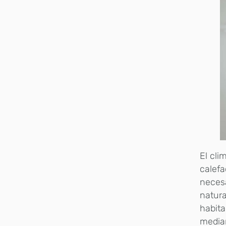
El cli
calefa
necesa
natura
habita
median