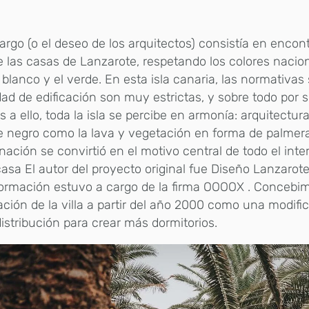
argo (o el deseo de los arquitectos) consistía en encon
 las casas de Lanzarote, respetando los colores nacion
el blanco y el verde. En esta isla canaria, las normativas
ad de edificación son muy estrictas, y sobre todo por s
s a ello, toda la isla se percibe en armonía: arquitectu
e negro como la lava y vegetación en forma de palmera
ación se convirtió en el motivo central de todo el interi
casa El autor del proyecto original fue Diseño Lanzarote
ormación estuvo a cargo de la firma OOOOX . Concebim
ción de la villa a partir del año 2000 como una modific
distribución para crear más dormitorios.