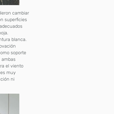
idieron cambiar
on superficies
inadecuados
oja.
ntura blanca.
novación
 como soporte
En ambas
ra el viento
o es muy
ción ni