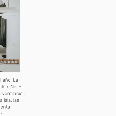
l año. La
alón. No es
 ventilación
 isla, las
ienta
e