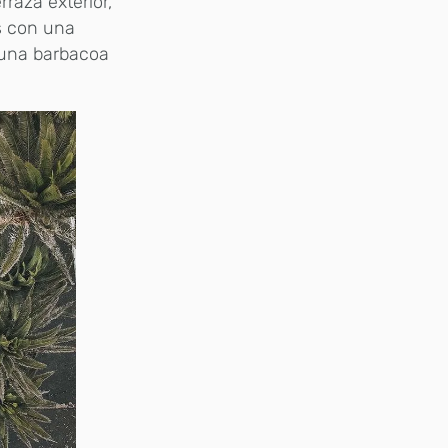
rraza exterior,
s con una
 una barbacoa