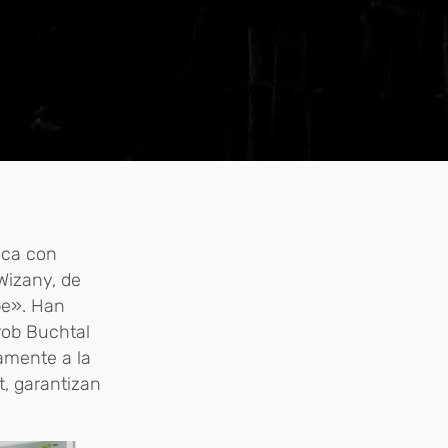
ica con
Wizany, de
be». Han
rob Buchtal
amente a la
t, garantizan