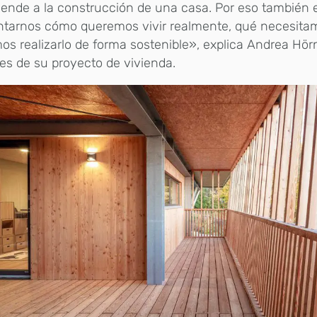
tiende a la construcción de una casa. Por eso tambié
ntarnos cómo queremos vivir realmente, qué necesit
s realizarlo de forma sostenible», explica Andrea Hörn
es de su proyecto de vivienda.