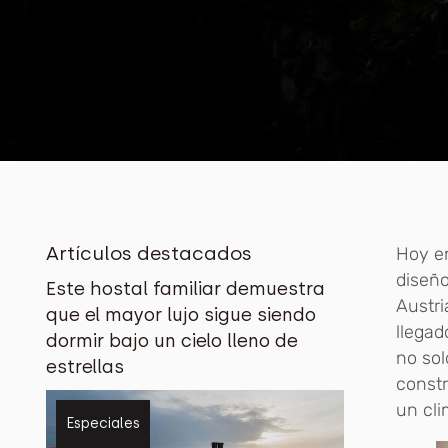
Artículos destacados
Hoy en
diseño
Este hostal familiar demuestra
Austri
que el mayor lujo sigue siendo
llegad
dormir bajo un cielo lleno de
no sol
estrellas
constr
un cli
Especiales