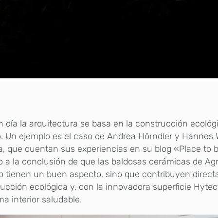
 día la arquitectura se basa en la construcción ecológ
. Un ejemplo es el caso de Andrea Hörndler y Hannes 
a, que cuentan sus experiencias en su blog «Place to 
o a la conclusión de que las baldosas cerámicas de Ag
o tienen un buen aspecto, sino que contribuyen direct
ucción ecológica y, con la innovadora superficie Hytec
ma interior saludable.