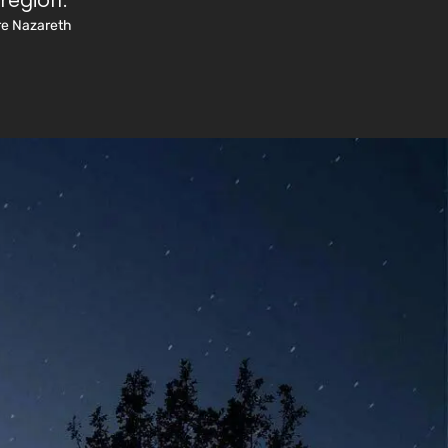
region.
dre Nazareth