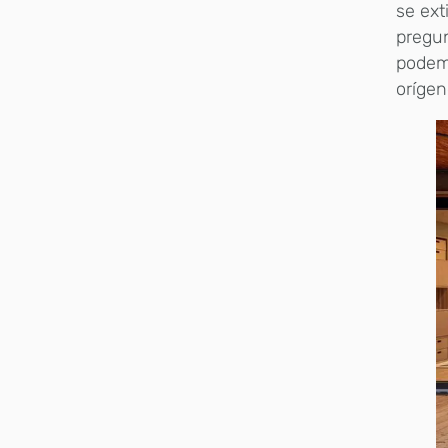
se ex
pregu
podemo
orígen