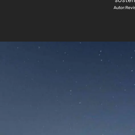
sosten
Autor:
Revi