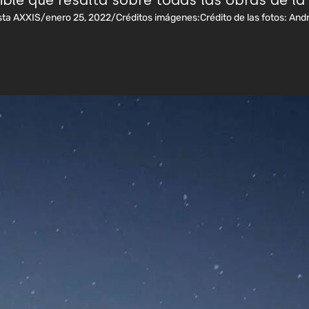
ible que resalta sobre todas las obras de la 
sta AXXIS
/
enero 25, 2022
/
Créditos imágenes:
Crédito de las fotos: An