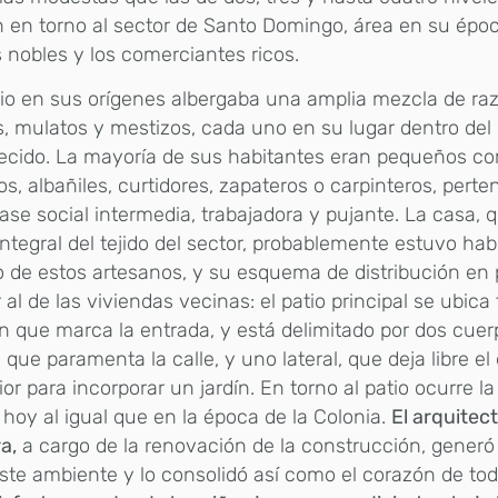
 en torno al sector de Santo Domingo, área en su épo
s nobles y los comerciantes ricos.
rio en sus orígenes albergaba una amplia mezcla de raz
, mulatos y mestizos, cada uno en su lugar dentro del 
ecido. La mayoría de sus habitantes eran pequeños co
os, albañiles, curtidores, zapateros o carpinteros, pert
ase social intermedia, trabajadora y pujante. La casa, 
integral del tejido del sector, probablemente estuvo hab
 de estos artesanos, y su esquema de distribución en 
r al de las viviendas vecinas: el patio principal se ubica 
 que marca la entrada, y está delimitado por dos cuer
l que paramenta la calle, y uno lateral, que deja libre el
ior para incorporar un jardín. En torno al patio ocurre la
 hoy al igual que en la época de la Colonia.
El arquitec
a,
a cargo de la renovación de la construcción, generó
ste ambiente y lo consolidó así como el corazón de tod