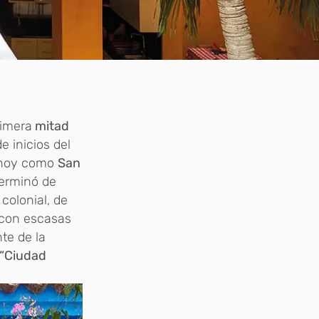
rimera
mitad
e inicios del
o hoy como
San
terminó de
 colonial, de
 con escasas
te de la
“Ciudad