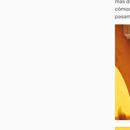
más di
cómoda
pasamo