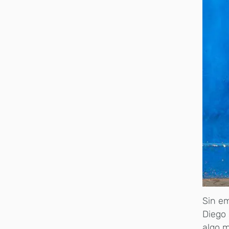
Sin em
Diego 
algo m