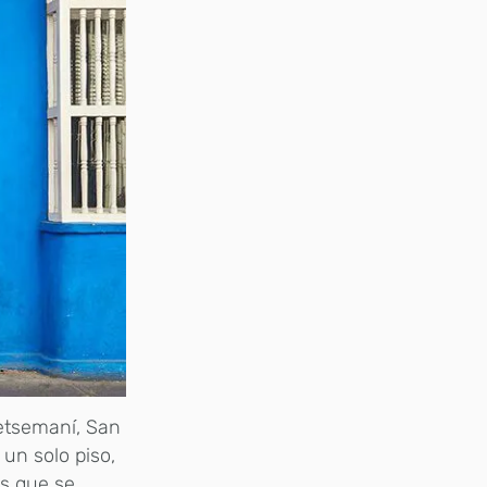
Getsemaní, San
un solo piso,
es que se