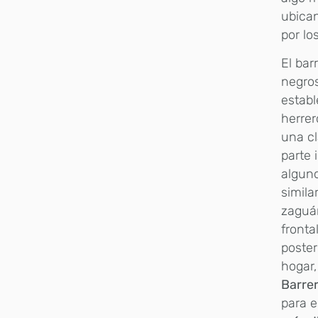
ubican
por lo
El bar
negros
establ
herrer
una cl
parte 
alguno
simila
zaguán
fronta
poster
hogar,
Barrer
para e