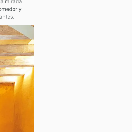
la mirada
comedor y
antes.