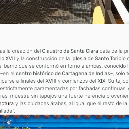
ras la creación del
Claustro de Santa Clara
data de la p
glo XVII
y la construcción de la
iglesia de Santo Toribio
d
 el barrio que se conformó en torno a ambas, conocid
–en el
centro histórico de Cartagena de Indias
–, solo 
idarse a finales del
XVIII
y comienzos del
XIX
. Su tejido
s estrictamente paramentadas por fachadas continuas,
ras, muestra sin tapujos una fuerte herencia provenien
ectura
y las ciudades árabes, al igual que el resto de la
llada”.