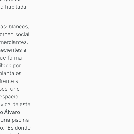
ca habitada
as: blancos,
orden social
merciantes,
enecientes a
que forma
itada por
planta es
frente al
pos, uno
 espacio
 vida de este
to Álvaro
 una piscina
o.
“Es donde