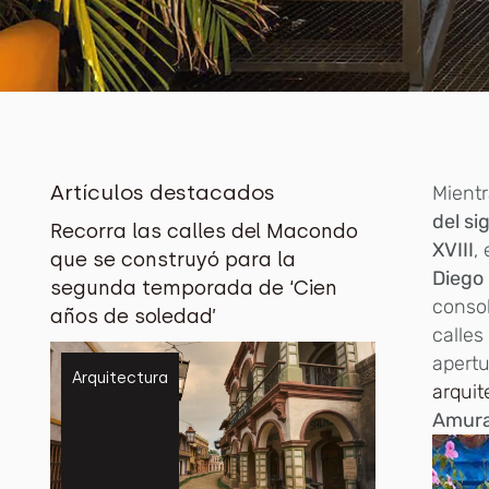
Artículos destacados
M
ient
del si
Recorra las calles del Macondo
XVIII
,
que se construyó para la
Diego
segunda temporada de ‘Cien
consol
años de soledad’
calle
apertu
Arquitectura
arquit
Amura