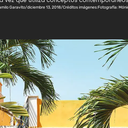
la vez que utiliza conceptos contemporáneos
amilo Garavito
/
diciembre 13, 2018
/
Créditos imágenes:
Fotografía: Món