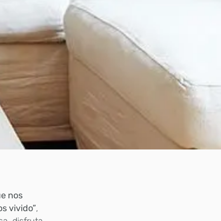
ue nos
s vivido”
,