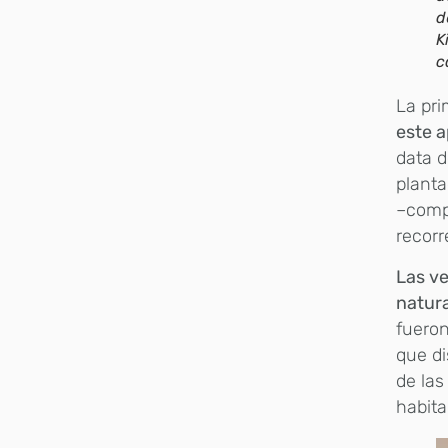
d
K
c
La pri
este 
data d
planta
–comp
recorr
Las ve
natura
fueron
que di
de las
habita