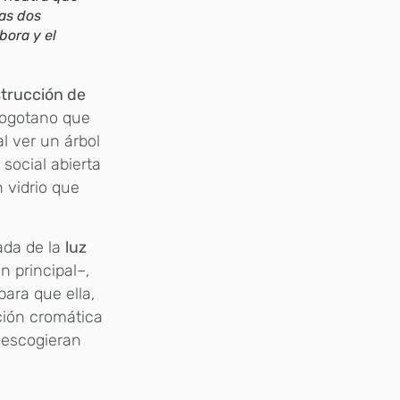
las dos
bora y el
trucción de
 bogotano
que
l ver un árbol
 social abierta
 vidrio que
ada de la
luz
n principal–,
ara que ella,
ición cromática
, escogieran