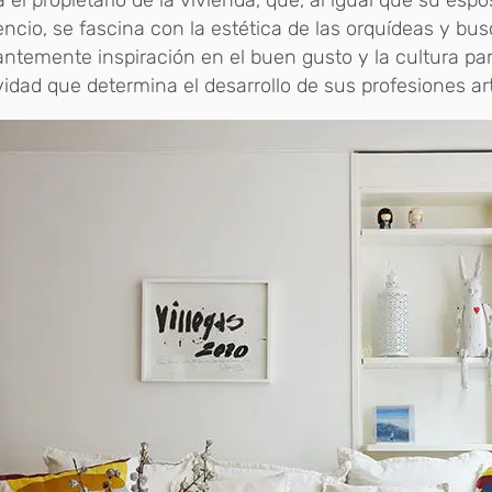
a el propietario de la vivienda, que, al igual que su espo
lencio, se fascina con la estética de las orquídeas y bu
ntemente inspiración en el buen gusto y la cultura par
vidad que determina el desarrollo de sus profesiones art