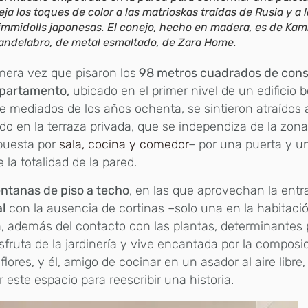
eja los toques de color a las matrioskas traídas de Rusia y a 
immidolls japonesas. El conejo, hecho en madera, es de Kam
andelabro, de metal esmaltado, de Zara Home.
mera vez que pisaron los
98 metros cuadrados de cons
apartamento,
ubicado en el primer nivel de un edificio
e mediados de los años ochenta, se sintieron atraídos a
do en la terraza privada, que se independiza de la zona
uesta por
sala, cocina y comedor
– por una puerta y un
e la totalidad de la pared.
ntanas de piso a techo
, en las que aprovechan la entr
l
con la ausencia de cortinas –solo una en la habitació
, además del contacto con las plantas, determinantes p
sfruta de la jardinería y vive encantada por la compos
 flores, y él, amigo de cocinar en un asador al aire libre
r este espacio para reescribir una historia.