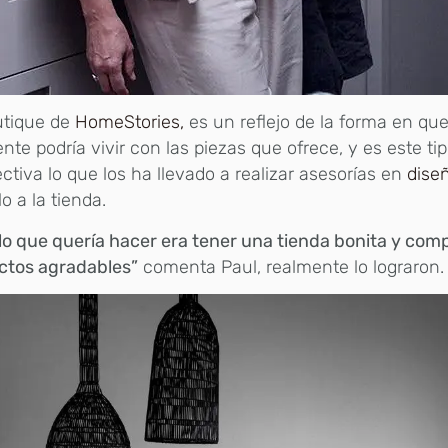
utique de
HomeStories,
es un reflejo de la forma en qu
nte podría vivir con las piezas que ofrece, y es este ti
ctiva lo que los ha llevado a realizar asesorías en
diseñ
lo a la tienda.
lo que quería hacer era tener una tienda bonita y com
ctos agradables”
comenta Paul, realmente lo lograron.