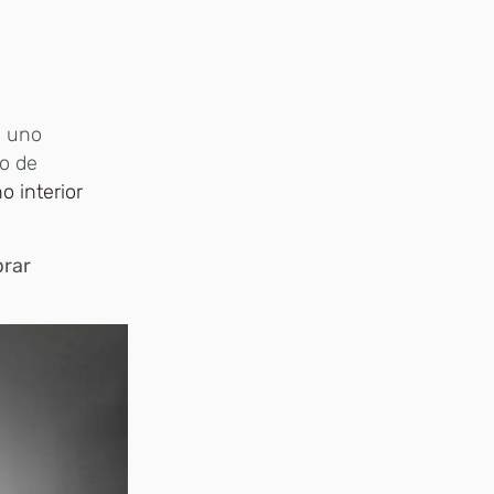
e uno
po de
o interior
prar