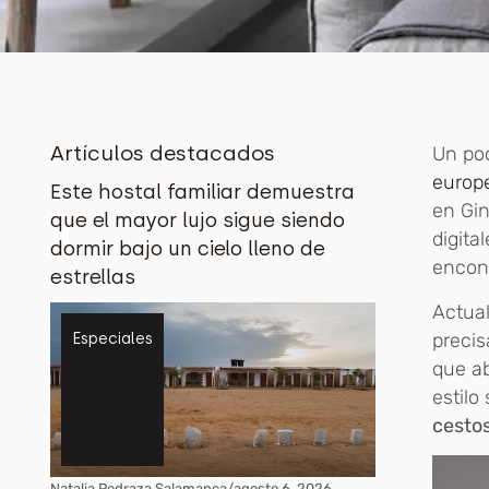
Artículos destacados
Un po
europ
Este hostal familiar demuestra
en Gin
que el mayor lujo sigue siendo
digita
dormir bajo un cielo lleno de
encont
estrellas
Actua
preci
Especiales
que a
estilo
cestos
Natalia Pedraza Salamanca
/
agosto 6, 2026