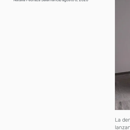
La dem
lanzan