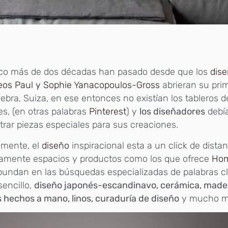
co más de dos décadas han pasado desde que los
dis
eos Paul y Sophie Yanacopoulos-Gross
abrieran su pri
ebra, Suiza, en ese entonces no existían los tableros d
les, (en otras palabras
Pinterest
) y
los diseñadores
debía
rar piezas especiales para sus creaciones.
lmente, el
diseño
inspiracional esta a un click de dista
samente espacios y productos como los que ofrece
Hom
bundan en las búsquedas especializadas de palabras c
 sencillo,
diseño japonés-escandinavo, cerámica, madera
 hechos a mano, linos, curaduría de diseño
y mucho m