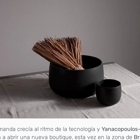
anda crecía al ritmo de la tecnología y
Yanacopoulos
 a abrir una nueva boutique, esta vez en la zona de
Br