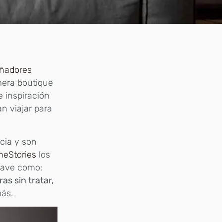
eñadores
mera boutique
e inspiración
n viajar para
ncia y son
eStories
los
lave como:
s sin tratar,
ás.