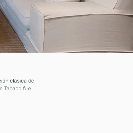
ción clásica
de
 de Tabaco fue
.