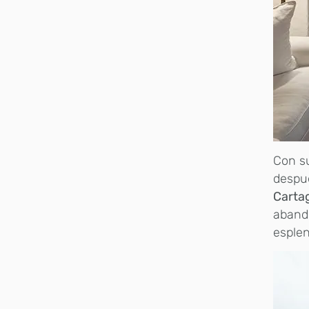
Con su
despué
Carta
abando
esplen