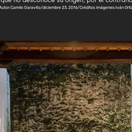
 que no desconoce su origen, por el contrario,
Autor:
Camilo Garavito
/
diciembre 23, 2016
/
Créditos imágenes:
Iván Orti