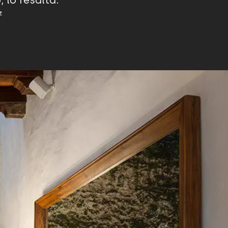
 lo resalta.
z