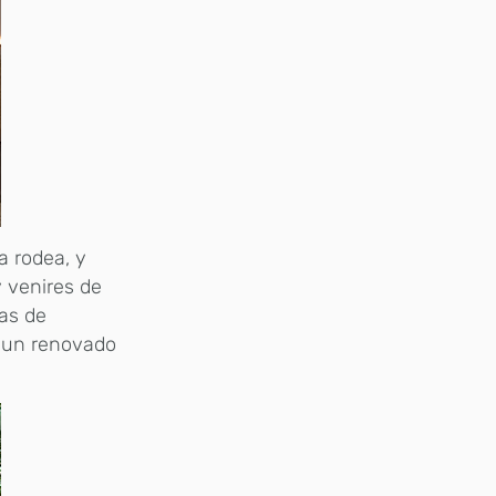
a rodea, y
y venires de
as de
e un renovado