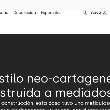
seño
Decoración
Especiales
Buscar
estilo neo-cartagen
truida a mediados 
 construcción, esta casa tuvo una meticulosa