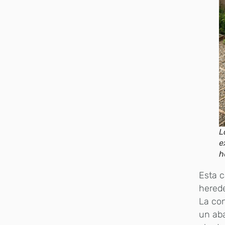
L
e
h
Esta c
herede
La con
un aba