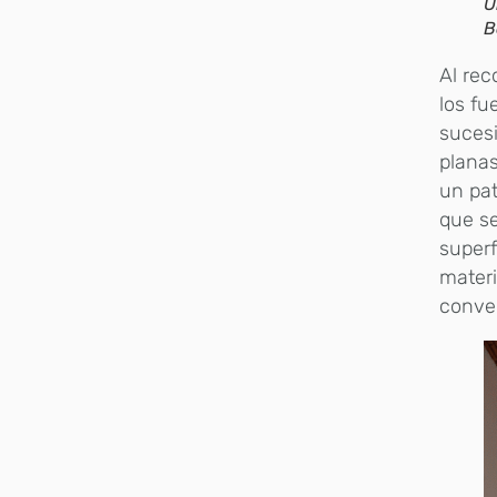
U
B
Al rec
los fu
sucesi
planas
un pat
que se
superf
materi
conve