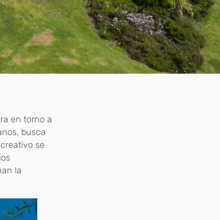
ira en torno a
manos, busca
 creativo se
ios
ñan la