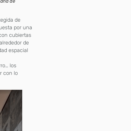
bana de
tegida de
puesta por una
con cubiertas
 alrededor de
dad espacial
rro… los
r con lo