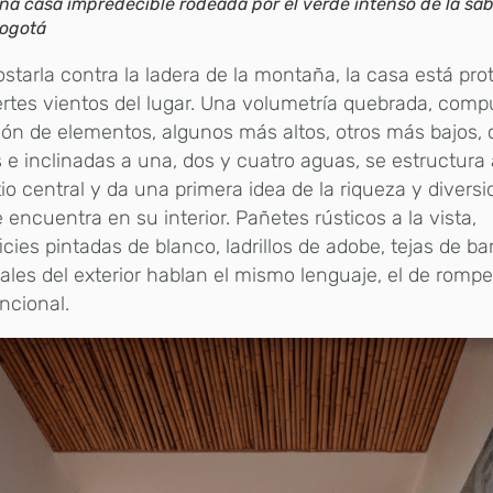
na casa impredecible rodeada por el verde intenso de la sa
ogotá
ostarla contra la ladera de la montaña, la casa está pro
ertes vientos del lugar. Una volumetría quebrada, com
ón de elementos, algunos más altos, otros más bajos, 
 e inclinadas a una, dos y cuatro aguas, se estructura
io central y da una primera idea de la riqueza y diversi
 encuentra en su interior. Pañetes rústicos a la vista,
icies pintadas de blanco, ladrillos de adobe, tejas de ba
ales del exterior hablan el mismo lenguaje, el de rompe
ncional.