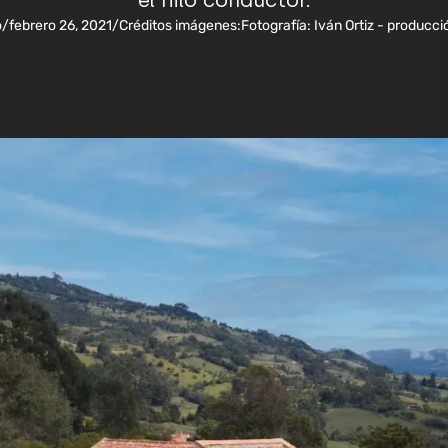
el hilo conductor.
o
/
febrero 26, 2021
/
Créditos imágenes:
Fotografía: Iván Ortiz - producc