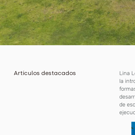
Artículos destacados
Lina L
la int
formas
desarr
de esc
ejecuc