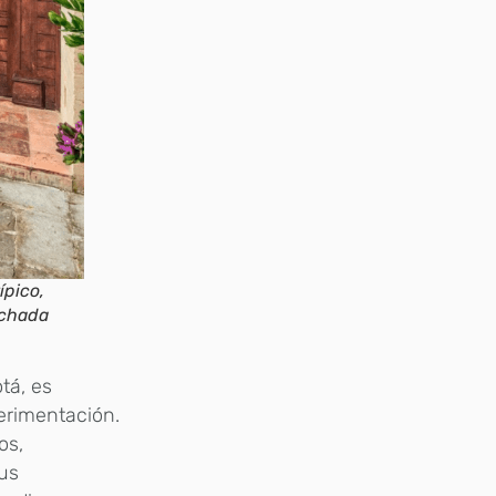
ípico,
achada
tá, es
perimentación.
os,
sus