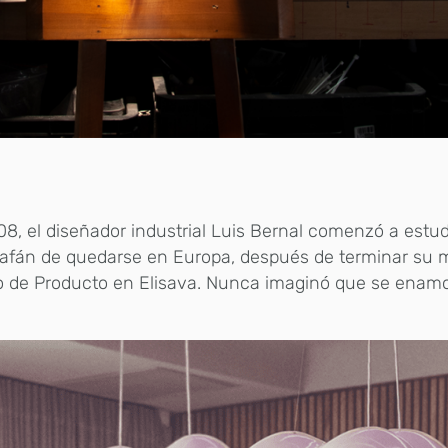
8, el diseñador industrial Luis Bernal comenzó a estu
 afán de quedarse en Europa, después de terminar su 
 de Producto en Elisava. Nunca imaginó que se enamo
.