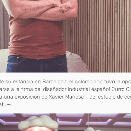
e su estancia en Barcelona, el colombiano tuvo la opo
arse a la firma del diseñador industrial español Curro Cl
 a una exposición de Xavier Mañosa —del estudio de c
atu—.