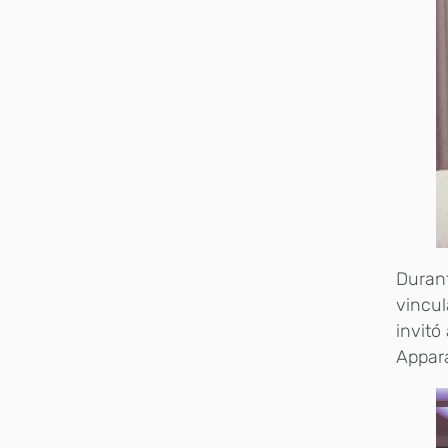
Durant
vincul
invitó
Appar