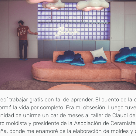
recí trabajar gratis con tal de aprender. El cuento de l
ormó la vida por completo. Era mi obsesión. Luego tuve
nidad de unirme un par de meses al taller de Claudi d
o moldista y presidente de la Asociación de Ceramista
ña, donde me enamoré de la elaboración de moldes y d