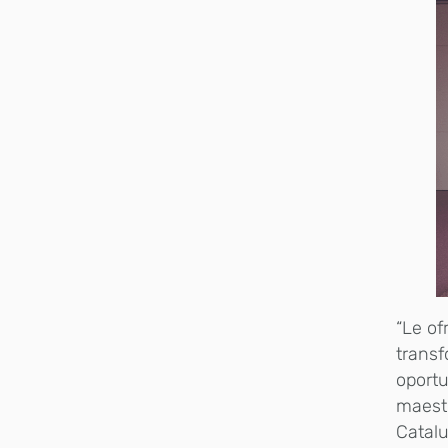
“Le of
transf
oportu
maestr
Catalu