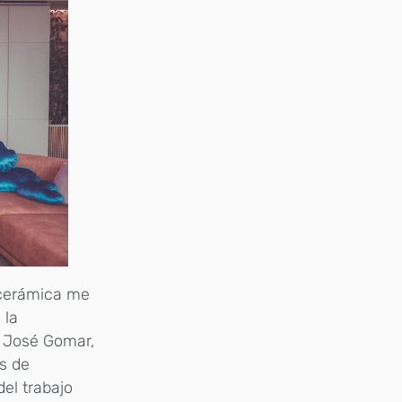
a cerámica me
 la
e José Gomar,
s de
el trabajo