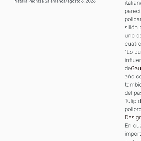
Natalia Pedraza Salamanca
/
agosto 6, 2026
italia
parecí
polica
sillón
uno de
cuatro
“Lo qu
influe
de
Gau
año c
tambié
del pa
Tulip 
polipr
Desig
En cua
import