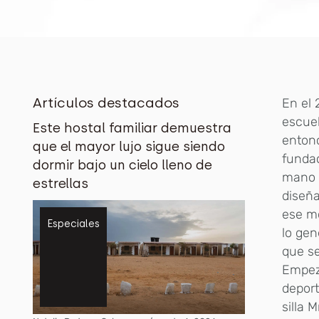
Artículos destacados
En el 
escuel
Este hostal familiar demuestra
entonc
que el mayor lujo sigue siendo
fundac
dormir bajo un cielo lleno de
mano y
estrellas
diseña
ese mo
Especiales
lo gen
que se
Empez
depor
silla 