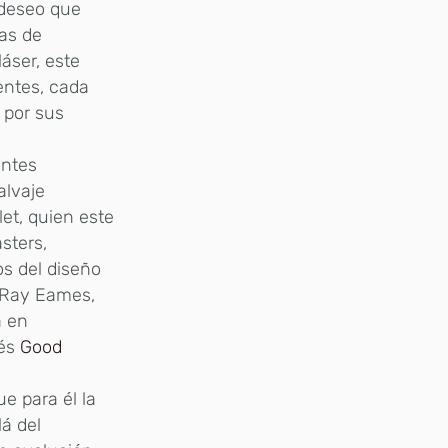
 deseo que
das de
áser, este
entes, cada
 por sus
entes
alvaje
llet, quien este
asters,
os del diseño
y Ray Eames,
a en
nés
Good
e para él la
lá del