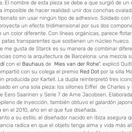
na. El nombre de esta pieza se debe a que surgió de un
a imposible de hacer realidad: unir dos conchas ovala
rbonato sin usar ningún tipo de adhesivo. Soldado con l
 proyecta un efecto tridimensional por sus dos compon
 un color diferente. Con líneas orgánicas, parece flotar
 patas transparentes que sostienen un núcleo hueco.
e me gusta de Starck es su manera de combinar difer
ncias como la arquitectura de Barcelona: una mezcla s
dí
con el
Bauhaus
de
Mies van der Rohe”
, explicó Quit
ompartió con su colega el premio
Red Dot
por la silla M
n producida por Kartell. La dupla reinterpretó tres icon
sado en una sola pieza: los sillones Eiffel de Charles 
de Eero Saarinen y Serie 7 de Arne Jacobsen. Elaborad
opileno de inyección, también obtuvo el galardón japo
n
en el 2010, año en el que fue diseñada.
nto a su estilo, el diseñador nacido en Ibiza asegura qu
ancia radica en que el objeto tenga alma y vida más al