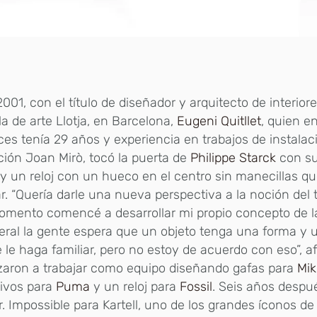
2001, con el título de diseñador y arquitecto de interiore
a de arte Llotja, en Barcelona,
Eugeni Quitllet
, quien e
es tenía 29 años y experiencia en trabajos de instalac
ión Joan Mirò, tocó la puerta de
Philippe Starck
con su
 un reloj con un hueco en el centro sin manecillas q
r. “Quería darle una nueva perspectiva a la noción del
mento comencé a desarrollar mi propio concepto de la
eral la gente espera que un objeto tenga una forma y 
 le haga familiar, pero no estoy de acuerdo con eso”, afi
aron a trabajar como equipo diseñando gafas para
Mikl
tivos para
Puma
y un reloj para
Fossil
. Seis años despu
Mr. Impossible para Kartell, uno de los grandes íconos de 