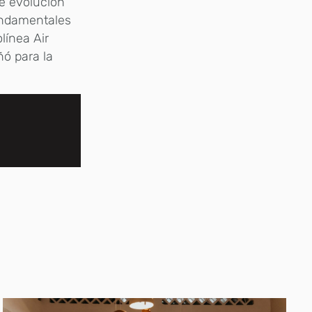
e evolución
fundamentales
olínea Air
ñó para la