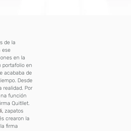
s de la
n ese
iones en la
 portafolio en
ue acababa de
 tiempo. Desde
 realidad. Por
una función
rma Quitllet.
i,
zapatos
és crearon la
la firma