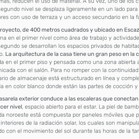
más, reducen el uso de material. A su vez, uno de los
segundo nivel se desplaza ligeramente en un lado para
ores con uso de terraza y un acceso secundario en la 
proyecto, de 400 metros cuadrados y ubicado en Escaz
na en el primer nivel como área de trabajo y actividade
segundo se desarrollan los espacios privados de habita
o.
La arquitectura de la casa tiene un gran peso en la 
a en el primer piso y pensada como una zona abierta 
cada con el salón. Para no romper con la continuidad v
ario de almacenaje está estructurado en línea y comp
la en color blanco donde están las partes de cocción y
sarela exterior conduce a las escaleras que conectan
rcer nivel
, espacio abierto para el estar. La piel de bam
da noroeste está compuesta por paneles móviles que p
interiores de la radiación solar, los cuales son manipu
o con el movimiento del sol durante las horas de la tar