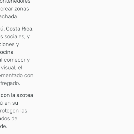
 contenedores
 crear zonas
fachada.
ú, Costa Rica
,
s sociales, y
ciones y
cocina
,
al comedor y
isual, el
lementado con
 fregado.
 con la azotea
bú en su
rotegen las
lados de
de.