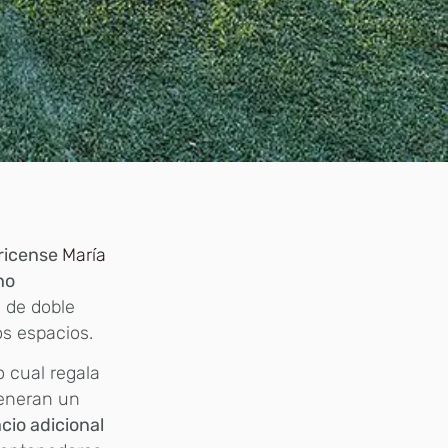
rricense
María
ho
l de doble
os espacios.
lo cual regala
generan un
io adicional