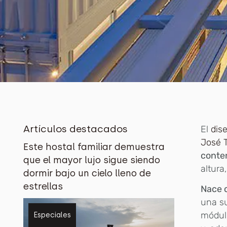
Artículos destacados
El
dis
José T
Este hostal familiar demuestra
conten
que el mayor lujo sigue siendo
altura
dormir bajo un cielo lleno de
estrellas
Nace 
una su
módul
Especiales