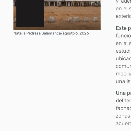
y, ade
en el 
exteri
Este 
Natalia Pedraza Salamanca
/
agosto 6, 2026
funcio
en el 
estudi
ubicad
comuni
mobili
una is
Una pa
del te
facha
zonas 
acuerd