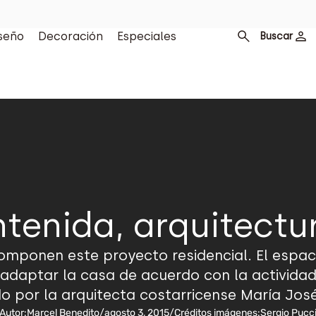
seño
Decoración
Especiales
Buscar
tenida, arquitectu
mponen este proyecto residencial. El espaci
 adaptar la casa de acuerdo con la actividad.
do por la arquitecta costarricense María José
Autor:
Marcel Benedito
/
agosto 3, 2015
/
Créditos imágenes:
Sergio Pucc