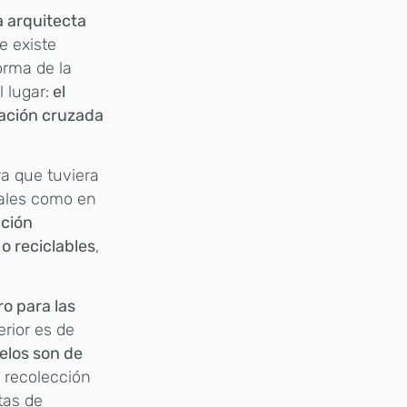
a arquitecta
e existe
orma de la
 lugar:
el
lación cruzada
a que tuviera
iales como en
cción
o reciclables
,
ro para las
erior es de
elos son de
 recolección
tas de