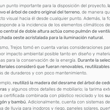
 un punto importante para la disposición del proyecto,
l
o el árbol de cedro original del terreno
, de manera qu
to visual hacia él desde cualquier punto. Además, la f
esponde a la incidencia de los elementos climáticos del
 central de doble altura actúa como pulmón de venti
achada oeste acristalada para la iluminación natural.
smo, Trejos tomó en cuenta varias consideraciones par
or impacto ambiental posible tanto en diseño y mater
as para la conservación de la energía.
Durante la sele
eriales consideró que fueran renovables, reutilizables 
s de duraderos y con poco mantenimiento.
emplo,
reutilizó la madera del desrame del árbol de ced
eras
y algunos otros detalles de mobiliario; la tarima ext
 certificada combinada con plástico reciclado y los
su
gón y bambú
. Adicionalmente, cuenta con sistemas de
a de lluvia para inodoros y riego, paneles solares, puer