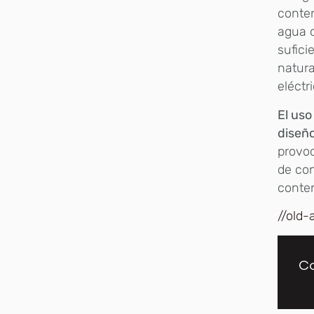
conten
agua c
sufici
natura
eléctr
El uso
diseñ
provoc
de con
conten
//old-
Co