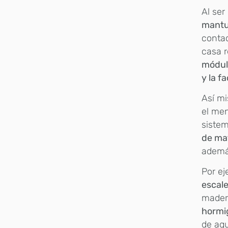
Al ser
mantuv
contac
casa r
módulo
y la f
Así mi
el men
sistem
de mat
ademá
Por ej
escal
madera
hormi
de agu