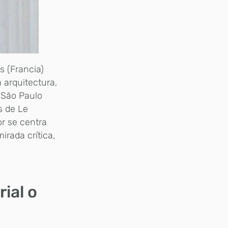
ís (Francia)
 arquitectura,
 São Paulo
s de Le
or se centra
rada crítica,
ial o