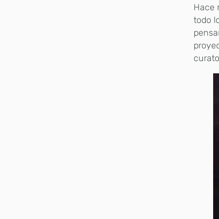
Hace m
todo l
pensam
proyec
curato