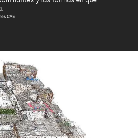
 dominantes y las formas en que
a.
nes CAE