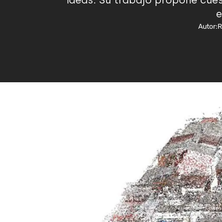
ideas. Su trabajo propone cues
e
Autor:
R