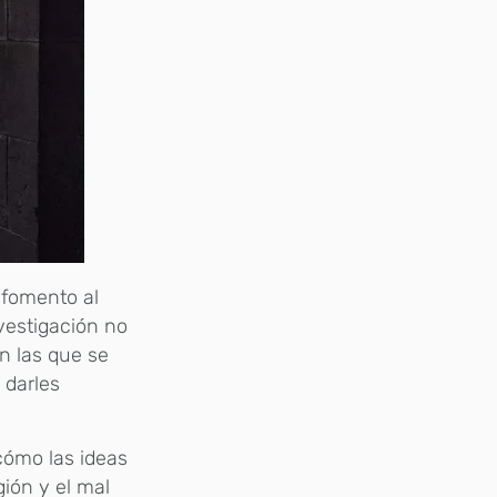
 fomento al
vestigación no
n las que se
 darles
cómo las ideas
gión y el mal