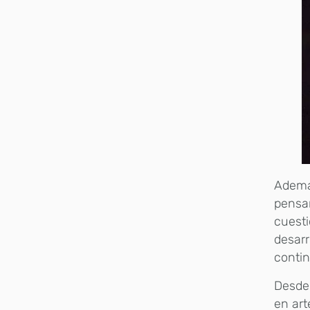
Además
pensam
cuest
desarr
contin
Desde 
en art