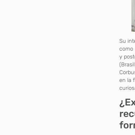
Su int
como c
y post
(Brasi
Corbus
en la 
curio
¿Ex
rec
for