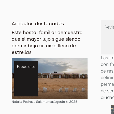
Artículos destacados
Revi
Este hostal familiar demuestra
que el mayor lujo sigue siendo
dormir bajo un cielo lleno de
estrellas
Las in
con fr
Especiales
de res
defini
perman
de ser
ciuda
Natalia Pedraza Salamanca
/
agosto 6, 2026