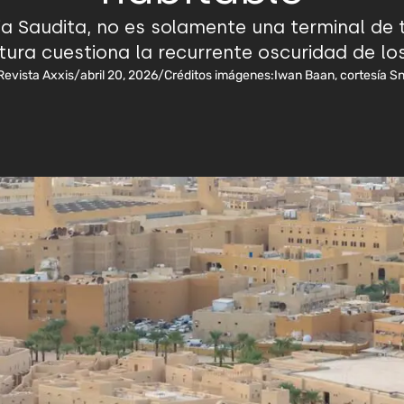
a Saudita, no es solamente una terminal de 
tura cuestiona la recurrente oscuridad de l
Revista Axxis
/
abril 20, 2026
/
Créditos imágenes:
Iwan Baan, cortesía S