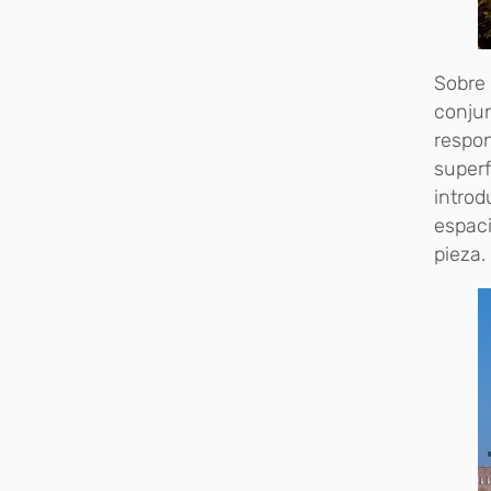
Sobre 
conjun
respon
superf
introd
espaci
pieza.