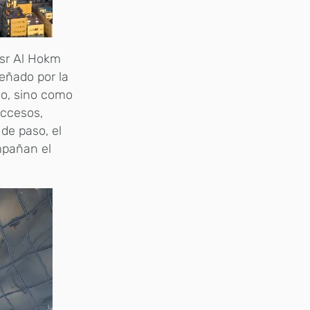
asr Al Hokm
eñado por la
do, sino como
accesos,
de paso, el
mpañan el