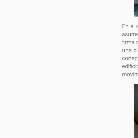
En el 
asume 
firma
una pi
conect
edific
movim