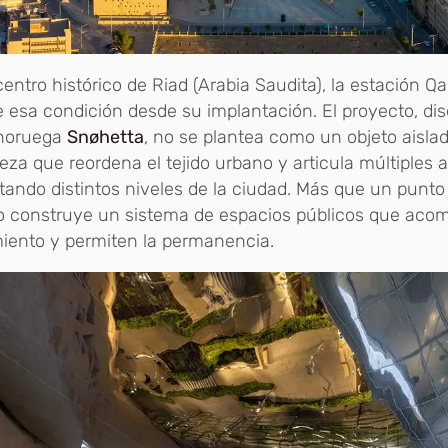
centro histórico de Riad (Arabia Saudita), la estación Q
esa condición desde su implantación. El proyecto, dis
 noruega
Snøhetta
, no se plantea como un objeto aisla
eza que reordena el tejido urbano y articula múltiples 
ando distintos niveles de la ciudad. Más que un punto 
io construye un sistema de espacios públicos que aco
iento y permiten la permanencia.