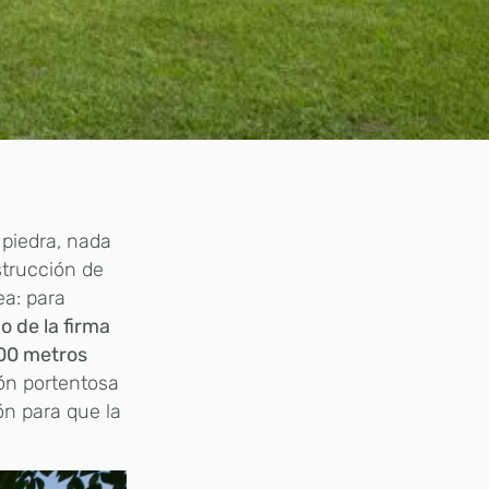
 piedra, nada
strucción de
ea: para
o de la firma
00 metros
ón portentosa
ón para que la