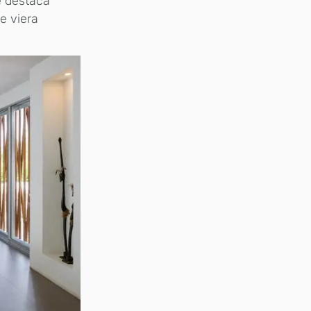
e destaca
e viera