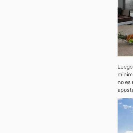
Luego 
minim
no es 
aposta