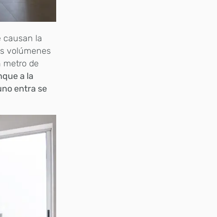
e causan la
los volúmenes
n metro de
que a la
uno entra se