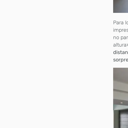
Para l
impres
no par
altura
distan
sorpre