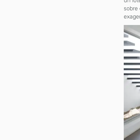
un lot
sobre 
exager