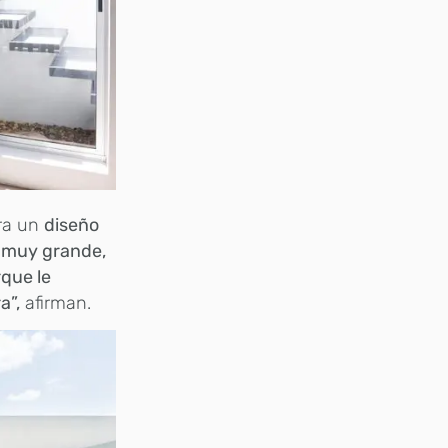
era un
diseño
e muy grande,
rque le
a”,
afirman.