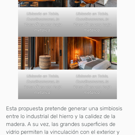
Ubicada en Tabio,
Ubicada en Tabio,
Cundinamarca, la
Cundinamarca, la
‘Casa Ó’ es una ‘caja
‘Casa Ó’ es una ‘caja
metálica’
metálica’
Ubicada en Tabio,
Ubicada en Tabio,
Cundinamarca, la
Cundinamarca, la
‘Casa Ó’ es una ‘caja
‘Casa Ó’ es una ‘caja
metálica’
metálica’
Esta propuesta pretende generar una simbiosis
entre lo industrial del hierro y la calidez de la
madera. A su vez, las grandes superficies de
vidrio permiten la vinculación con el exterior y