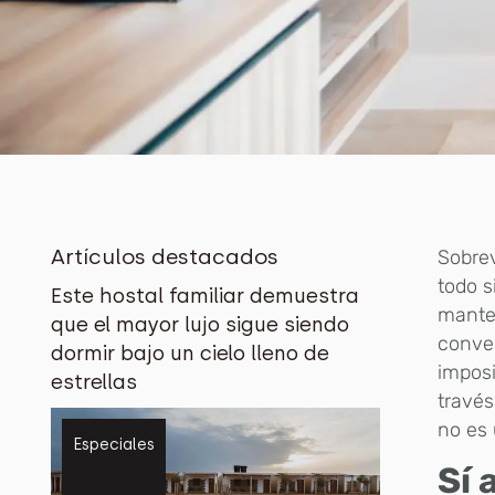
Artículos destacados
Sobrev
todo s
Este hostal familiar demuestra
manten
que el mayor lujo sigue siendo
conver
dormir bajo un cielo lleno de
imposi
estrellas
través
no es 
Especiales
Sí 