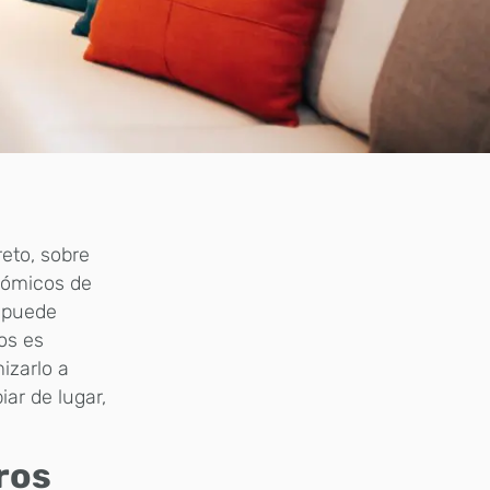
eto, sobre
nómicos de
n puede
os es
izarlo a
ar de lugar,
tros