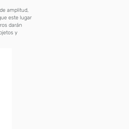
 de amplitud,
que este lugar
tros darán
bjetos y