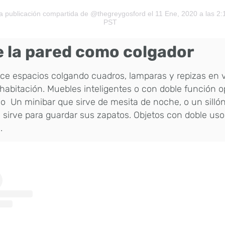
a publicación compartida de @thegreygosford
el 11 Ene, 2020 a las 2:
PST
 la pared como colgador
ce espacios colgando cuadros, lamparas y repizas en
habitación. Muebles inteligentes o con doble función o
o Un minibar que sirve de mesita de noche, o un silló
 sirve para guardar sus zapatos. Objetos con doble uso l
.