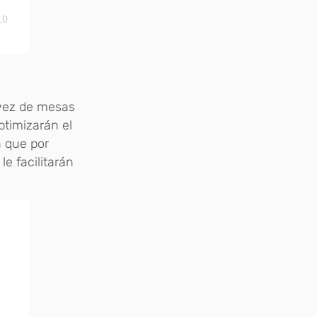
10
 vez de mesas
ptimizarán el
n que por
e facilitarán