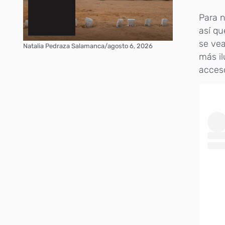
Para n
así qu
se vea
Natalia Pedraza Salamanca
/
agosto 6, 2026
más il
acceso