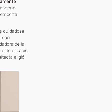
tamento
uarztone
comporte
na cuidadosa
suman
dadora de la
 este espacio.
itecta eligió