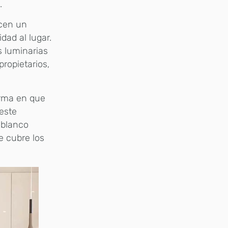
.
ecen un
idad al lugar.
s luminarias
ropietarios,
forma en que
este
 blanco
e cubre los