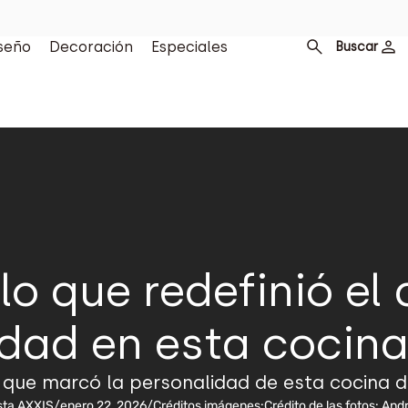
seño
Decoración
Especiales
Buscar
o que redefinió el 
idad en esta cocin
 que marcó la personalidad de esta cocina 
sta AXXIS
/
enero 22, 2026
/
Créditos imágenes:
Crédito de las fotos: An