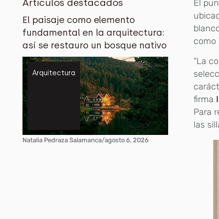
Artículos destacados
El pun
ubicad
El paisaje como elemento
blanc
fundamental en la arquitectura:
como e
así se restauro un bosque nativo
“La co
selecc
Arquitectura
caráct
firma
Para r
las si
Natalia Pedraza Salamanca
/
agosto 6, 2026