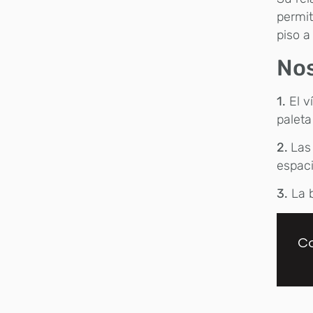
permit
piso a
Nos
1.
El v
paleta
2.
Las
espaci
3.
La b
Co