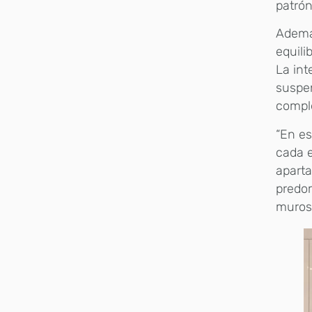
patrón
Además
equili
La int
suspen
comple
“En es
cada e
apart
predom
muros 