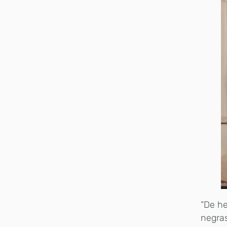
“De he
negras