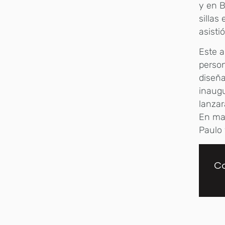
y en B
sillas
asisti
Este a
person
diseña
inaugu
lanzar
En may
Paulo 
Co