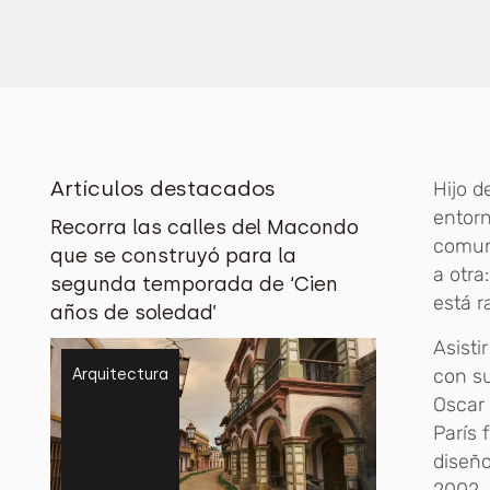
Artículos destacados
Hijo d
entorn
Recorra las calles del Macondo
comuni
que se construyó para la
a otra
segunda temporada de ‘Cien
está r
años de soledad’
Asisti
con su
Arquitectura
Oscar 
París 
diseño
2002, 