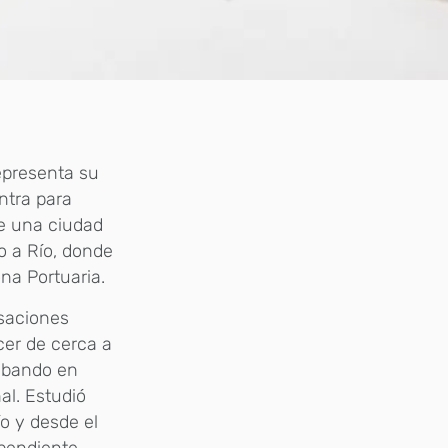
presenta su
ntra para
de una ciudad
so a Río, donde
ona Portuaria.
rsaciones
cer de cerca a
rabando en
al. Estudió
ío y desde el
ependiente