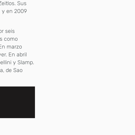
eitlos. Sus
ís y en 2009
r seis
os como
 En marzo
r. En abril
ellini y Slamp.
sa, de Sao