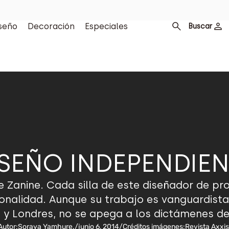
seño
Decoración
Especiales
Buscar
ISEÑO INDEPENDIEN
i de Zanine. Cada silla de este diseñador de p
ionalidad. Aunque su trabajo es vanguardista
ín y Londres, no se apega a los dictámenes 
Autor:
Soraya Yamhure.
/
junio 6, 2014
/
Créditos imágenes:
Revista Axxis