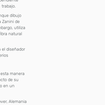
 trabajo.
nque dibujo
 Zanini de
bargo, utiliza
fibra natural
 el diseñador
erios
e esta manera
ucto de su
to en un
over, Alemania