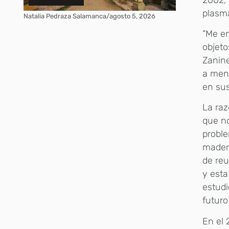
plasma
Natalia Pedraza Salamanca
/
agosto 5, 2026
“Me en
objeto
Zanine
a menu
en sus
La raz
que no
proble
madera
de reu
y esta
estudi
futuro
En el 