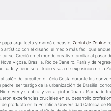
e papá arquitecto y mamá cineasta,
Zanini de Zanine
re
o artístico con el diseño, el medio más fácil que encue
carse. Creció en el mundo creativo familiar al pasar 
: Nova Viçosa, Brasilia, Río de Janeiro, París y de regre
adicado y tiene su estudio y sala de exposición en la Z
r al salón del arquitecto Lúcio Costa durante las conve
 padre, ser testigo de la urbanización de Brasilia, cono
Niemeyer y su obra, y ver al pintor Juarez Machado t
fueron experiencias cruciales en su desarrollo profesion
 de producto en la Pontificia Universidad Católica de R
año en que obtuvo el título, decidió trabajar como ind