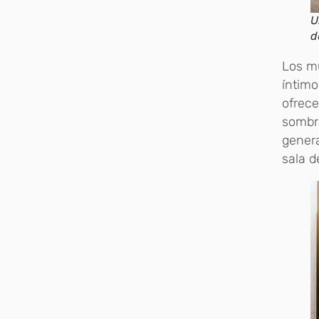
U
d
Los mu
íntimo
ofrece
sombra
gener
sala d