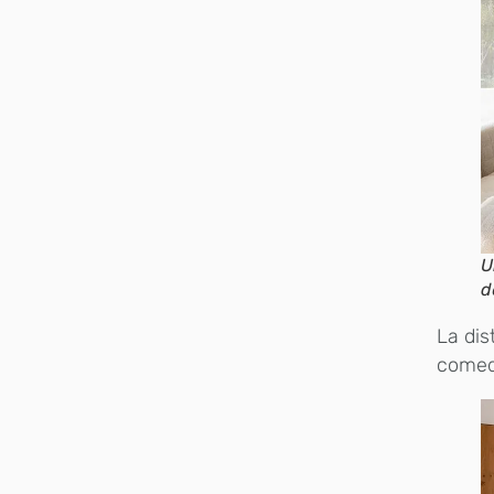
U
d
La dis
comedo