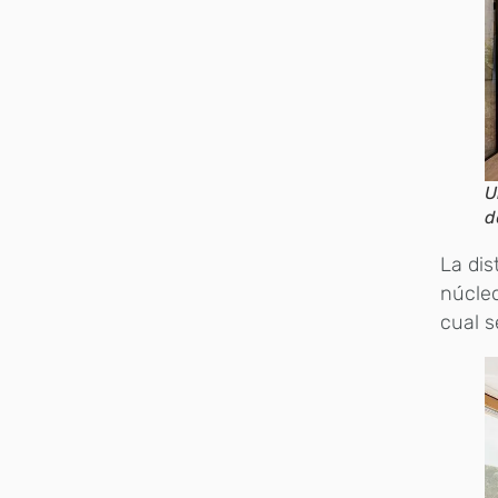
U
d
La dis
núcleo
cual s