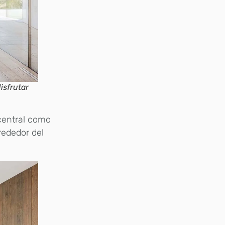
isfrutar
 central como
rededor del