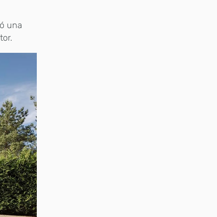
ñó una
or.