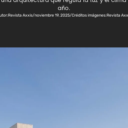
 una arquitectura que regula la luz y el cli
año.
utor:
Revista Axxis
/
noviembre 19, 2025
/
Créditos imágenes:
Revista Axx