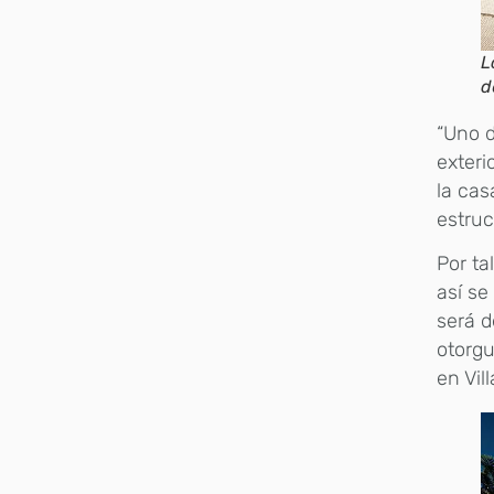
L
d
“Uno d
exteri
la cas
estruc
Por ta
así se
será d
otorgu
en Vil