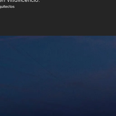
n Villavicencio.
quitectos