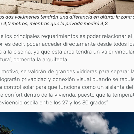
os dos volúmenes tendrán una diferencia en altura: la zona s
e 4,0 metros, mientras que la privada medirá 3,2.
e los principales requerimientos es poder relacionar el i
or, es decir, poder acceder directamente desde todos lo
a a la piscina, ya que esta área tendrá un valor vincula
tura”, comenta la arquitecta.
l motivo, se valdrán de grandes vidrieras para separar l
 lograrán privacidad y conexión visual cuando se requier
e control solar para que funcione como un aislante del 
e confort dentro de la vivienda, puesto que la temper
lavicencio oscila entre los 27 y los 30 grados”.