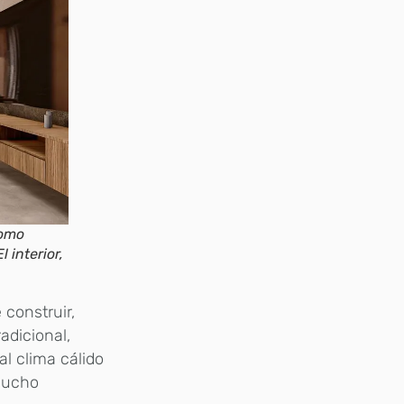
como
l interior,
 construir,
adicional,
l clima cálido
 mucho