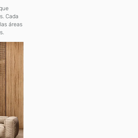
 que
es. Cada
las áreas
as.