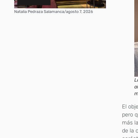
Natalia Pedraza Salamanca
/
agosto 7, 2026
L
a
m
El obj
pero q
más la
de la 