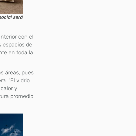
ocial será
nterior con el
s espacios de
nte en toda la
as áreas, pues
a. “El vidrio
calor y
atura promedio