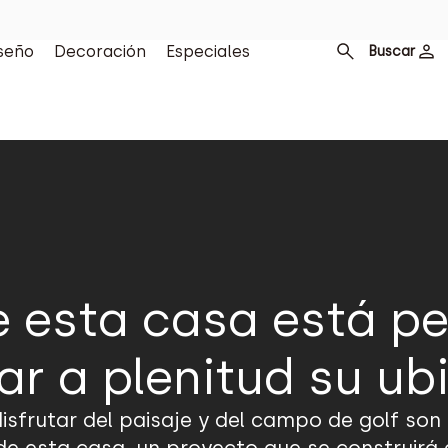
seño
Decoración
Especiales
Buscar
de esta casa está p
tar a plenitud su ub
r, disfrutar del paisaje y del campo de golf so