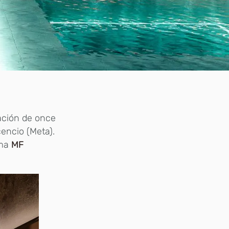
ración de once
cencio (Meta).
rma
MF