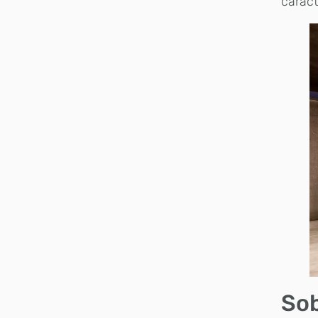
caráct
Sob