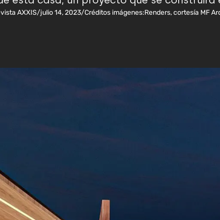
de esta casa, un proyecto que se construirá e
vista AXXIS
/
julio 14, 2023
/
Créditos imágenes:
Renders, cortesía MF Ar