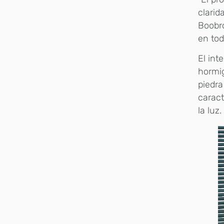
clarid
Boobro
en todo
El int
hormig
piedra
caract
la luz.