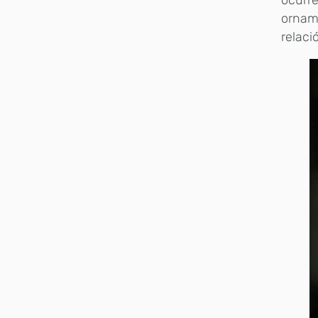
ocurre
orname
relaci