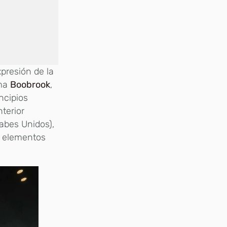
presión de la
rma
Boobrook
,
ncipios
terior
abes Unidos),
de elementos