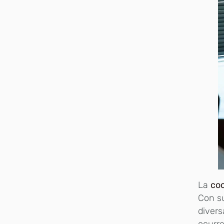
La
co
Con su
divers