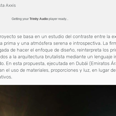
sta Axxis
Getting your
Trinity Audio
player ready...
royecto se basa en un estudio del contraste entre la ex
a prima y una atmósfera serena e introspectiva. La fi
ada de hacer el enfoque de diseño, reinterpreta los pri
dos a la arquitectura brutalista mediante un lenguaje in
do. En esta propuesta, ejecutada en Dubái (Emiratos Ár
zan el uso de materiales, proporciones y luz, en lugar 
tivos.