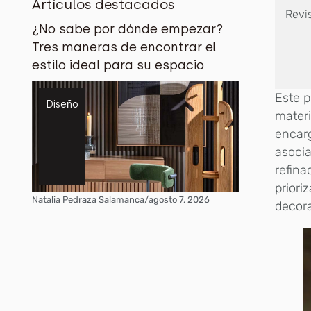
Artículos destacados
Revi
¿No sabe por dónde empezar?
Tres maneras de encontrar el
estilo ideal para su espacio
Este p
Diseño
materi
encarg
asocia
refina
priori
Natalia Pedraza Salamanca
/
agosto 7, 2026
decora