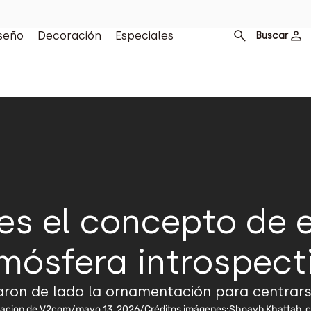
seño
Decoración
Especiales
Buscar
s el concepto de 
mósfera introspect
jaron de lado la ornamentación para centrarse
macion de V2com
/
mayo 13, 2026
/
Créditos imágenes:
Shoayb Khattab, c