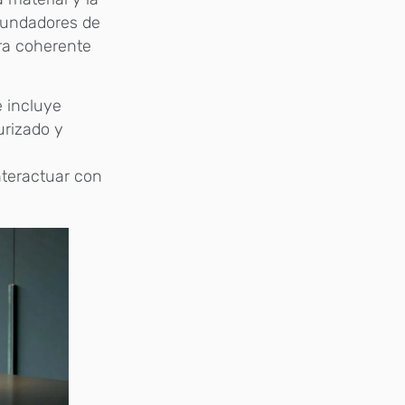
 fundadores de
ra coherente
e incluye
urizado y
s
nteractuar con