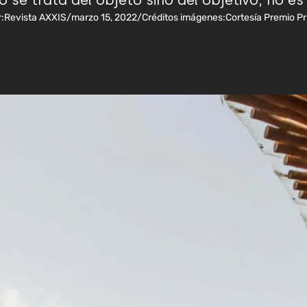
no se trata del objeto sino del objetivo; no es
:
Revista AXXIS
/
marzo 15, 2022
/
Créditos imágenes:
Cortesía Premio Pr