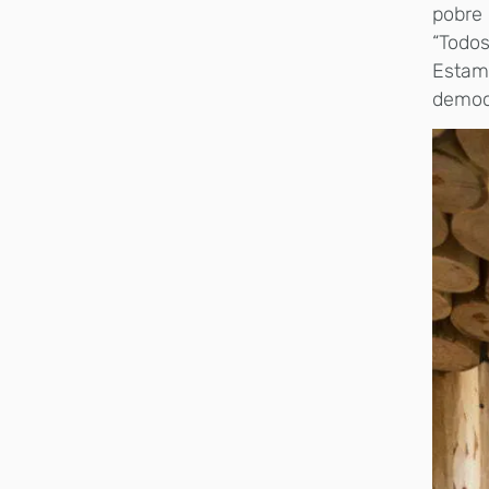
pobre 
“Todo
Estamo
democr