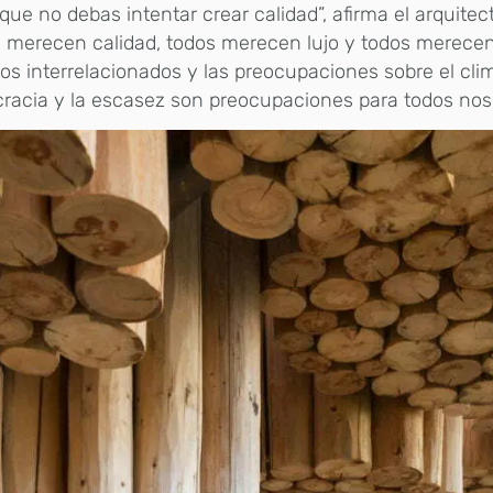
que no debas intentar crear calidad”, afirma el arquitec
s merecen calidad, todos merecen lujo y todos merece
s interrelacionados y las preocupaciones sobre el clim
acia y la escasez son preocupaciones para todos noso