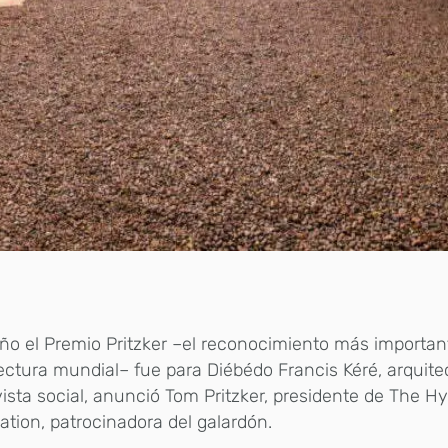
ño el Premio Pritzker –el reconocimiento más importan
ectura mundial– fue para Diébédo Francis Kéré, arquite
vista social, anunció Tom Pritzker, presidente de The Hy
tion, patrocinadora del galardón.