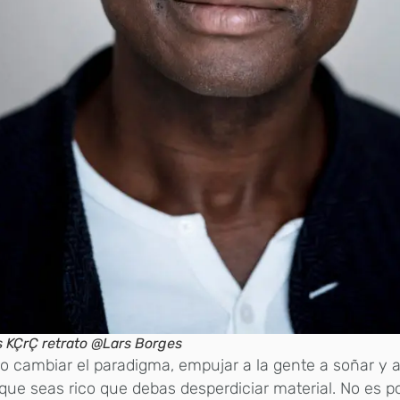
 KÇrÇ retrato @Lars Borges
o cambiar el paradigma, empujar a la gente a soñar y a
que seas rico que debas desperdiciar material. No es 