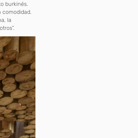
to burkinés.
n comodidad.
a, la
tros”.