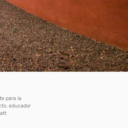
te para la
cto, educador
att