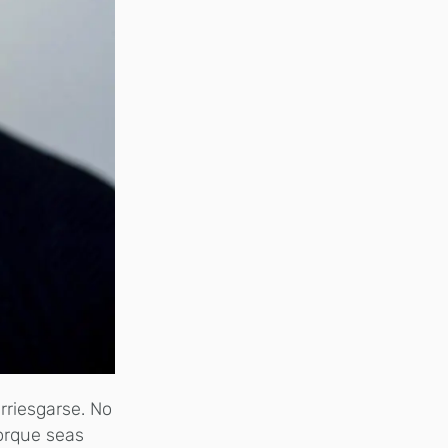
rriesgarse. No
porque seas