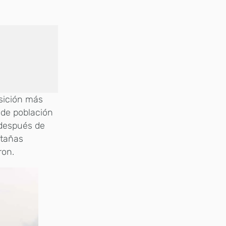
sición más
 de población
 después de
ntañas
ron.