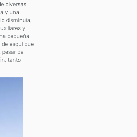
 de diversas
ja y una
io disminuía,
xiliares y
 una pequeña
 de esquí que
A pesar de
in, tanto