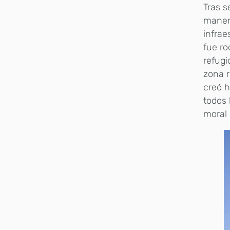
Tras s
manera
infrae
fue ro
refugi
zona r
creó h
todos 
moral