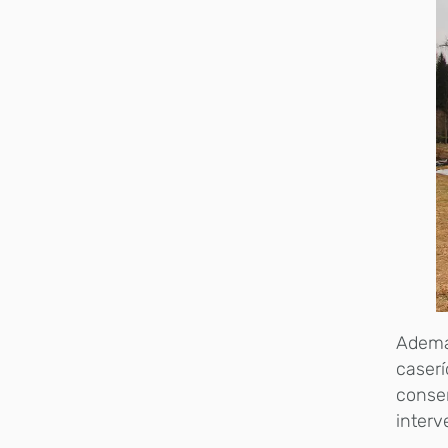
Ademá
caserí
conser
interv