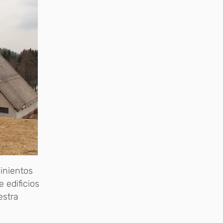
inientos
 edificios
estra