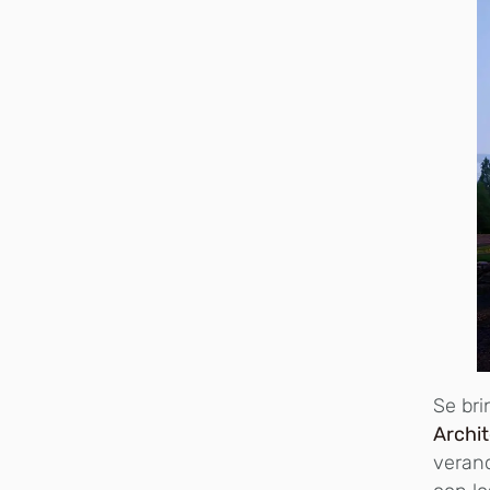
Se bri
Archi
verano