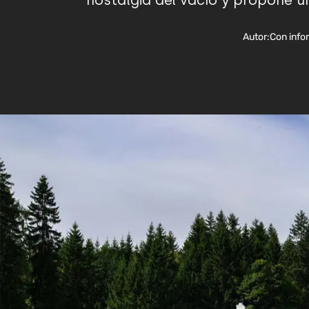
nostalgia del vacío y propone u
Autor:
Con info