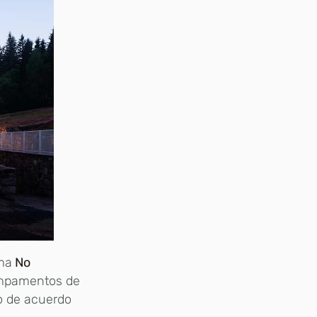
rma
No
campamentos de
do de acuerdo