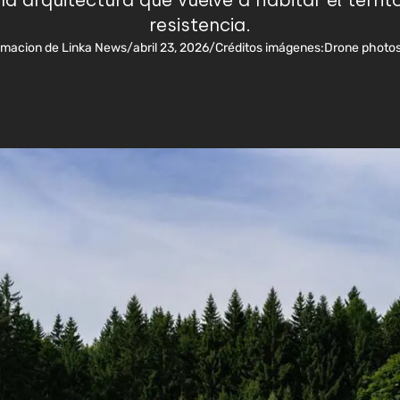
na arquitectura que vuelve a habitar el terri
resistencia.
rmacion de Linka News
/
abril 23, 2026
/
Créditos imágenes:
Drone photos