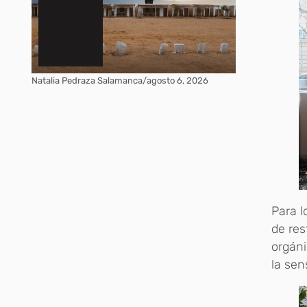
Natalia Pedraza Salamanca
/
agosto 6, 2026
Para l
de res
orgáni
la sen