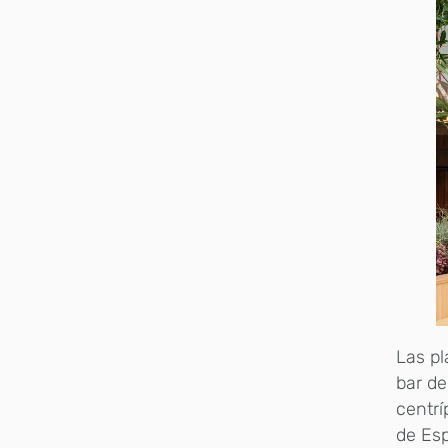
Las pl
bar de
centrí
de Esp