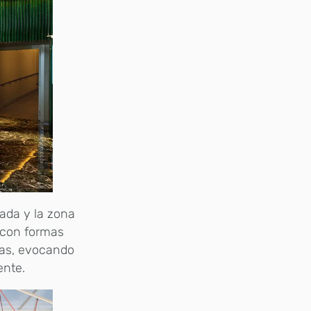
rada y la zona
 con formas
rlas, evocando
ente.