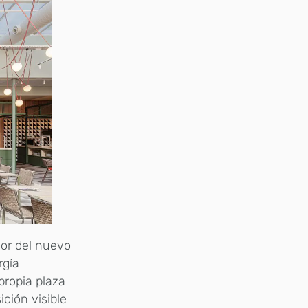
or del nuevo
rgía
propia plaza
ción visible