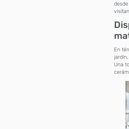
desde 
visita
Dis
mat
En tér
jardín
Una to
cerám