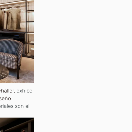
haller,
exhibe
iseño
iales son el