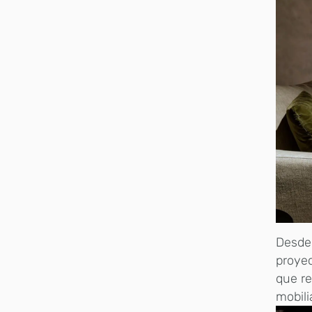
Desde 
proyec
que re
mobili