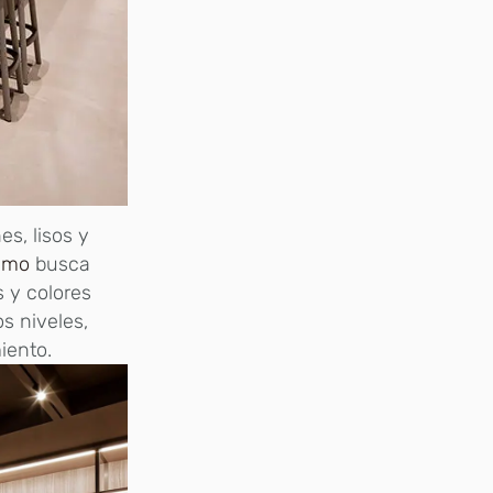
s, lisos y
ismo
busca
s y colores
s niveles,
iento.