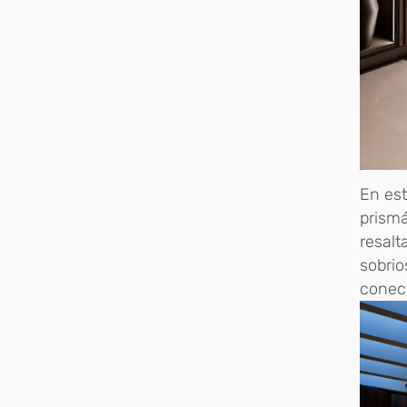
En est
prismá
resalt
sobrio
conect