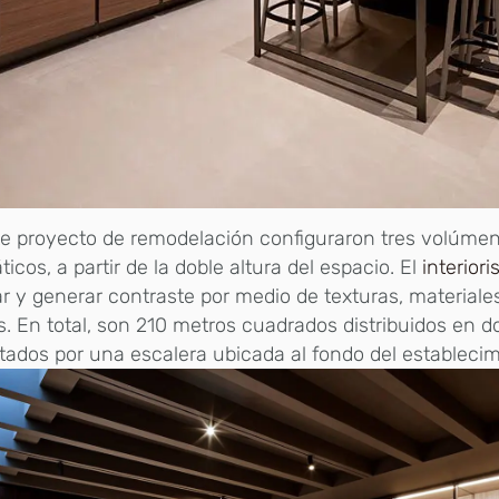
e proyecto de remodelación configuraron tres volúmene
ticos, a partir de la doble altura del espacio. El
interior
ar y generar contraste por medio de texturas, materiale
s. En total, son 210 metros cuadrados distribuidos en do
ados por una escalera ubicada al fondo del establecim