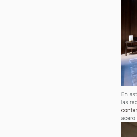
En es
las re
conte
acero 