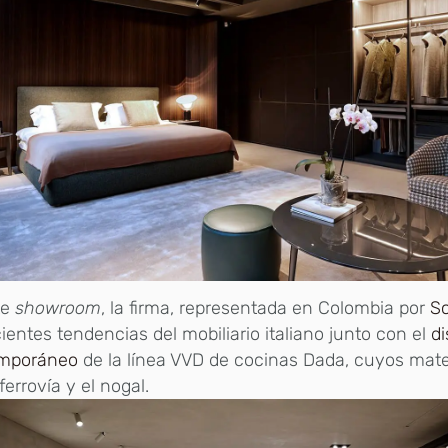
te
showroom
, la firma, representada en Colombia por
Sc
cientes tendencias del mobiliario italiano junto con el
d
mporáneo
de la línea VVD de cocinas Dada, cuyos mater
ferrovía y el nogal.