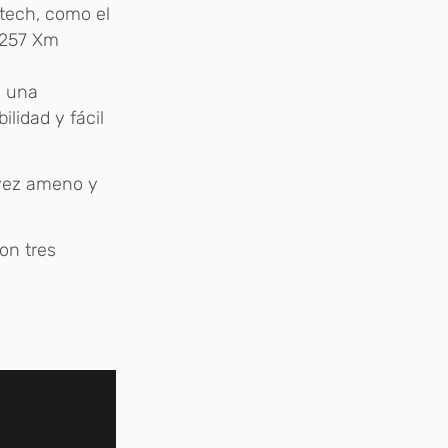
itech, como el
 2257 Xm
n una
ilidad y fácil
 vez ameno y
on tres