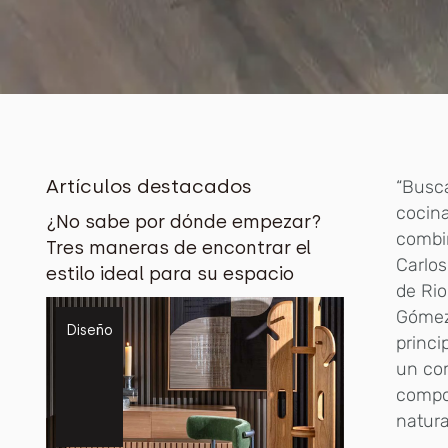
Artículos destacados
“Busca
cocina
¿No sabe por dónde empezar?
combin
Tres maneras de encontrar el
Carlos
estilo ideal para su espacio
de Rio
Gómez 
Diseño
princi
un co
compon
natura