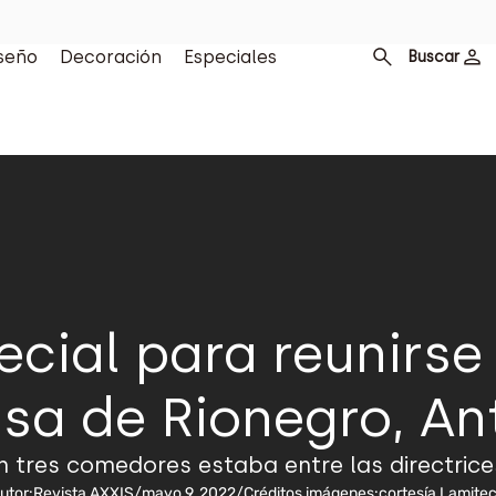
seño
Decoración
Especiales
Buscar
ecial para reunirse 
sa de Rionegro, An
 tres comedores estaba entre las directrice
utor:
Revista AXXIS
/
mayo 9, 2022
/
Créditos imágenes:
cortesía Lamite