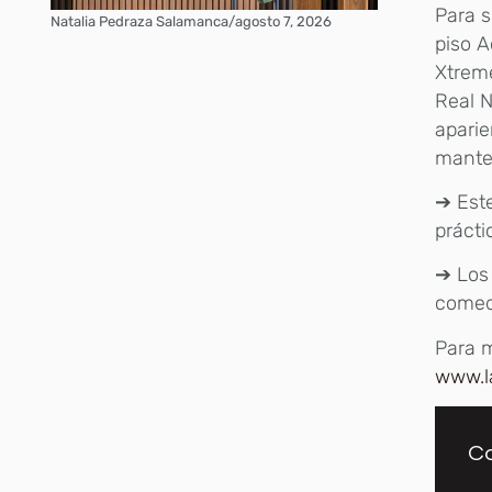
Para s
Natalia Pedraza Salamanca
/
agosto 7, 2026
piso A
Xtreme
Real N
aparie
mante
➔ Este
prácti
➔ Los 
comedo
Para m
www.l
Co