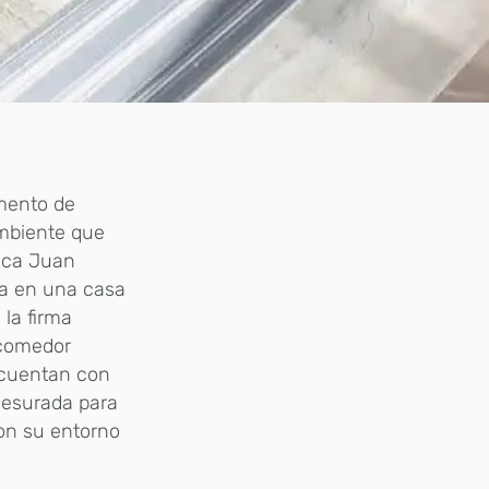
omento de
ambiente que
lica Juan
na en una casa
la firma
 comedor
n cuentan con
mesurada para
con su entorno