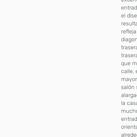
entrad
el dis
resul
reflej
diagon
traser
traser
que ma
calle,
mayor 
salón 
alarga
la cas
mucho 
entrad
orient
alrede