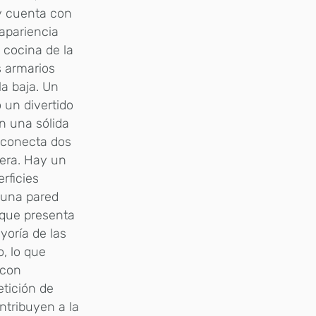
 y cuenta con
apariencia
 cocina de la
s armarios
la baja. Un
o un divertido
n una sólida
e conecta dos
asera. Hay un
erficies
e una pared
, que presenta
yoría de las
o, lo que
 con
etición de
ontribuyen a la