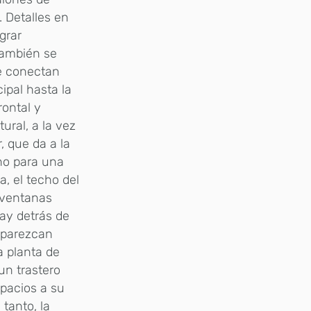
. Detalles en
grar
también se
ue conectan
ipal hasta la
rontal y
ural, a la vez
, que da a la
cho para una
a, el techo del
s ventanas
hay detrás de
 parezcan
a planta de
un trastero
spacios a su
tanto, la