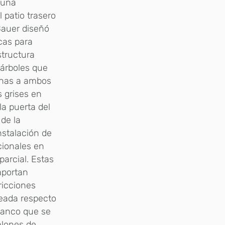
 una
patio trasero
 Bauer diseñó
cas para
structura
s árboles que
linas a ambos
s grises en
a puerta del
de la
nstalación de
cionales en
parcial. Estas
 aportan
ricciones
ueada respecto
blanco que se
alones de