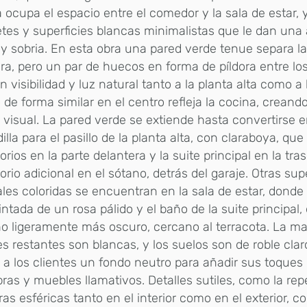
 ocupa el espacio entre el comedor y la sala de estar,
tes y superficies blancas minimalistas que le dan una 
 y sobria. En esta obra una pared verde tenue separa la
ra, pero un par de huecos en forma de píldora entre lo
n visibilidad y luz natural tanto a la planta alta como a 
 de forma similar en el centro refleja la cocina, creand
 visual. La pared verde se extiende hasta convertirse e
illa para el pasillo de la planta alta, con claraboya, qu
orios en la parte delantera y la suite principal en la tr
orio adicional en el sótano, detrás del garaje. Otras sup
ales coloridas se encuentran en la sala de estar, dond
intada de un rosa pálido y el baño de la suite principal
o ligeramente más oscuro, cercano al terracota. La ma
s restantes son blancas, y los suelos son de roble clar
 a los clientes un fondo neutro para añadir sus toques
ras y muebles llamativos. Detalles sutiles, como la rep
as esféricas tanto en el interior como en el exterior, c