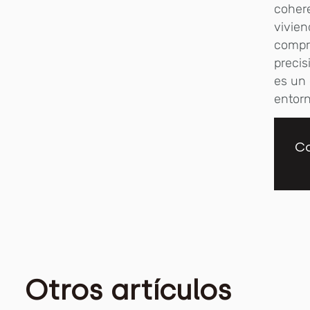
cohere
vivie
compre
precis
es un 
entorn
Co
Otros artículos