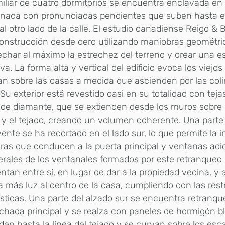
iliar de cuatro dormitorios se encuentra enclavada en
nada con pronunciadas pendientes que suben hasta el 
al otro lado de la calle. El estudio canadiense Reigo &
onstrucción desde cero utilizando maniobras geométri
char al máximo la estrechez del terreno y crear una e
iva. La forma alta y vertical del edificio evoca los viejo
an sobre las casas a medida que ascienden por las co
 Su exterior está revestido casi en su totalidad con teja
de diamante, que se extienden desde los muros sobre l
 y el tejado, creando un volumen coherente. Una parte 
ente se ha recortado en el lado sur, lo que permite la i
ras que conducen a la puerta principal y ventanas adi
terales de los ventanales formados por este retranqueo 
entan entre sí, en lugar de dar a la propiedad vecina, y
más luz al centro de la casa, cumpliendo con las rest
sticas. Una parte del alzado sur se encuentra retranq
achada principal y se realza con paneles de hormigón 
den hasta la línea del tejado y se curvan sobre los esc