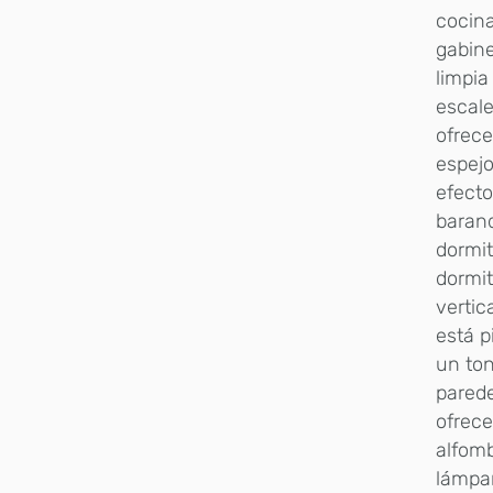
cocina
gabine
limpia
escale
ofrece
espejo
efecto
barand
dormit
dormit
vertic
está p
un ton
parede
ofrece
alfomb
lámpar