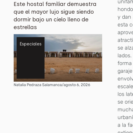
unifam
Este hostal familiar demuestra
hondo
que el mayor lujo sigue siendo
y dan 
dormir bajo un cielo lleno de
esta c
estrellas
aprove
atract
Especiales
se alz
lados.
forma 
garaje
envolv
Natalia Pedraza Salamanca
/
agosto 6, 2026
escale
los la
se ori
mucha 
urbaní
a la f
extien