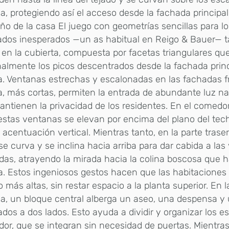
a, protegiendo así el acceso desde la fachada principal
eño de la casa El juego con geometrías sencillas para lo
tados inesperados —un as habitual en Reigo & Bauer— 
a en la cubierta, compuesta por facetas triangulares q
almente los picos descentrados desde la fachada princ
a. Ventanas estrechas y escalonadas en las fachadas f
a, más cortas, permiten la entrada de abundante luz nat
ntienen la privacidad de los residentes. En el comedor
 estas ventanas se elevan por encima del plano del te
acentuación vertical. Mientras tanto, en la parte traser
se curva y se inclina hacia arriba para dar cabida a la
das, atrayendo la mirada hacia la colina boscosa que 
a. Estos ingeniosos gestos hacen que las habitaciones
más altas, sin restar espacio a la planta superior. En l
a, un bloque central alberga un aseo, una despensa y 
ados a dos lados. Esto ayuda a dividir y organizar los e
dor, que se integran sin necesidad de puertas. Mientras 